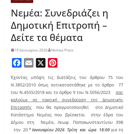
Νεμέα: Συνεδριάζει η
Δημοτική Επιτροπή –
Δείτε τα θέματα
19 Ιανουαρίου 2026
Nemea Press
F
E
X
Pi
a
m
nt
Έχοντας υπόψη τις διατάξεις του άρθρου 75 του
c
ai
er
Ν.3852/2010 όπως αντικαταστάθηκε με το άρθρο 77
e
l
e
του N.4555/2018 και το άρθρο 9 του Ν.5056/2023
σας
b
st
καλούμε σε τακτική συνεδρίαση της Δημοτικής
o
Επιτροπής
που θα πραγματοποιηθεί στο Δημοτικό
Κατάστημα Νεμέας
που βρίσκεται στην έδρα του
o
Δήμου στη Νεμέα, Λεωφ. Παπακωνσταντίνου 39Β
k
η
την 20
Ιανουαρίου 2026 Τρίτη και ώρα 18:00
για τη