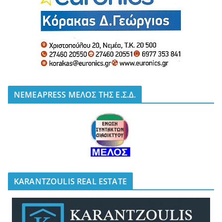
NEMEAPRESS ΜΕΛΟΣ ΤΗΣ Ε.Σ.Δ.
KARANTZOULIS REAL ESTATE