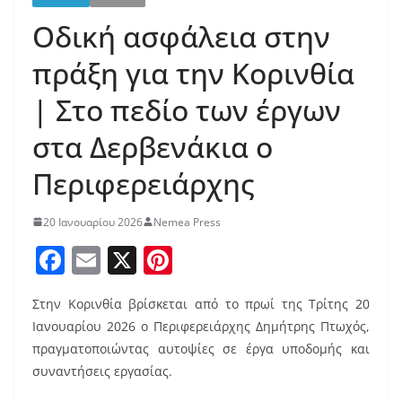
Οδική ασφάλεια στην
πράξη για την Κορινθία
| Στο πεδίο των έργων
στα Δερβενάκια ο
Περιφερειάρχης
20 Ιανουαρίου 2026
Nemea Press
F
E
X
Pi
a
m
nt
Στην Κορινθία βρίσκεται από το πρωί της Τρίτης 20
c
ai
er
Ιανουαρίου 2026 ο Περιφερειάρχης Δημήτρης Πτωχός,
e
l
e
πραγματοποιώντας αυτοψίες σε έργα υποδομής και
b
st
συναντήσεις εργασίας.