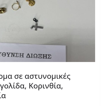
ομα σε αστυνομικές
γολίδα, Κορινθία,
ία