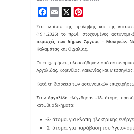
F
E
X
Pi
a
m
nt
Στο πλαίσιο της πρόληψης και της καταστο
c
ai
er
(19.1.2026) το πρωί, στοχευμένες αστυνομικ
e
l
e
περιοχές των δήμων Άργους – Μυκηνών, Ναυ
b
st
Καλαμάτας και Οιχαλίας.
o
Οι επιχειρήσεις υλοποιήθηκαν από αστυνομικ
o
Αργολίδας, Κορινθίας, Λακωνίας και Μεσσηνίας.
k
Κατά τη διάρκεια των αστυνομικών επιχειρήσε
Στην
Αργολίδα
ελέγχθησαν
-18-
άτομα, προσ
κάτωθι αδικήματα:
-3-
άτομα, για κλοπή ηλεκτρικής ενέργε
-2-
άτομα, για παράβαση του Υγειονομ