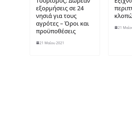
Τουρισμός: Δωρεάν
Εξιχνι
εξορμήσεις σε 24
περιπ
νησιά για τους
κλοπώ
αγρότες – Όροι και
21 Μαΐο
προϋποθέσεις
21 Μαΐου 2021