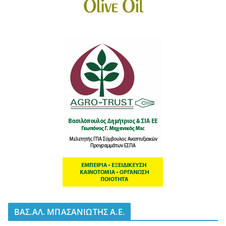
BΑΣ.ΑΛ. ΜΠΑΣΑΝΙΩΤΗΣ Α.Ε.