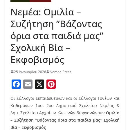
Νεμέα: Ομιλία –
Συζήτηση ”Βάζοντας
όρια στα παιδιά μας”
Σχολική Βία –
Εκφοβισμός
25 Ιανουαρίου 2026
Nemea Press
F
E
X
Pi
a
m
nt
Οι Σύλλογοι Εκπαιδευτικών και οι Σύλλογοι Γονέων και
c
ai
er
Κηδεμόνων 1ου, 2ου Δημοτικού Σχολείου Νεμέας &
e
l
e
Δημ. Σχολείου Αρχαίων Κλεωνών διοργανώνουν
Ομιλία
b
st
– Συζήτηση ”Βάζοντας όρια στα παιδιά μας” Σχολική
Βία – Εκφοβισμός