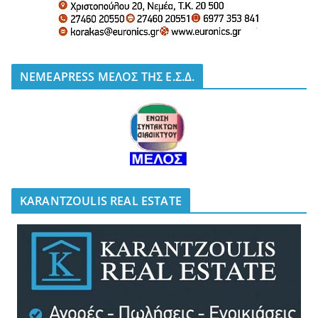
NEMEAPRESS ΜΕΛΟΣ ΤΗΣ Ε.Σ.Δ.
KARANTZOULIS REAL ESTATE