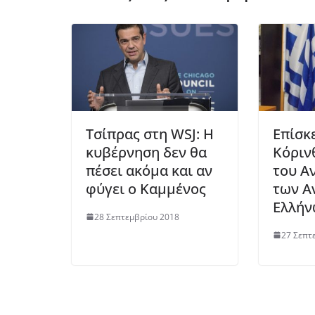
Τσίπρας στη WSJ: Η
Επίσκ
κυβέρνηση δεν θα
Κόριν
πέσει ακόμα και αν
του Α
φύγει ο Καμμένος
των Α
Ελλή
28 Σεπτεμβρίου 2018
27 Σεπτ