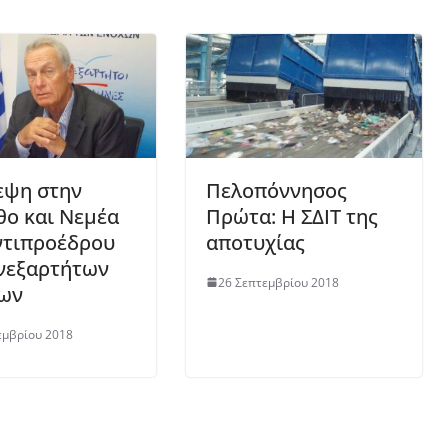
εψη στην
Πελοπόννησος
θο και Νεμέα
Πρώτα: Η ΣΔΙΤ της
ντιπροέδρου
αποτυχίας
νεξαρτήτων
26 Σεπτεμβρίου 2018
νων
εμβρίου 2018