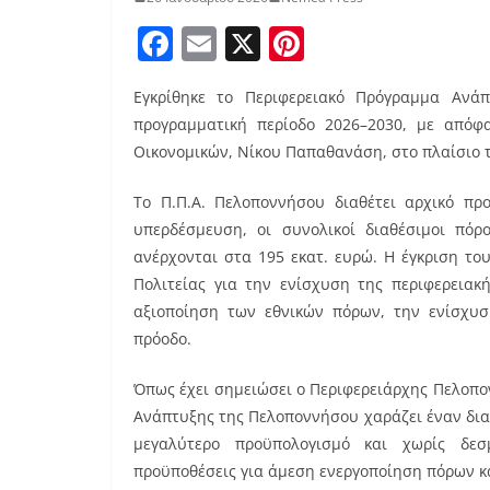
F
E
X
Pi
a
m
nt
Εγκρίθηκε το Περιφερειακό Πρόγραμμα Ανάπ
c
ai
er
προγραμματική περίοδο 2026–2030, με απόφ
e
l
e
Οικονομικών, Νίκου Παπαθανάση, στο πλαίσιο 
b
st
Το Π.Π.Α. Πελοποννήσου διαθέτει αρχικό πρ
o
υπερδέσμευση, οι συνολικοί διαθέσιμοι πόρ
o
ανέρχονται στα 195 εκατ. ευρώ. Η έγκριση τ
k
Πολιτείας για την ενίσχυση της περιφερειακ
αξιοποίηση των εθνικών πόρων, την ενίσχυση
πρόοδο.
Όπως έχει σημειώσει ο Περιφερειάρχης Πελοπ
Ανάπτυξης της Πελοποννήσου χαράζει έναν δια
μεγαλύτερο προϋπολογισμό και χωρίς δεσ
προϋποθέσεις για άμεση ενεργοποίηση πόρων κα