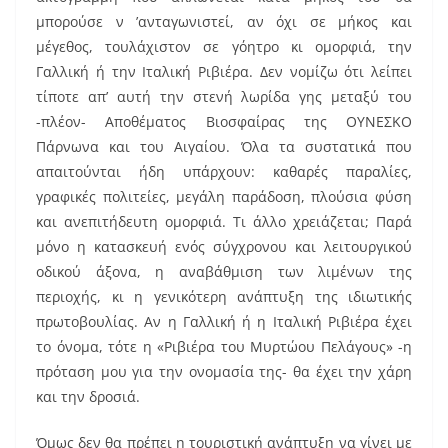
μπορούσε ν ’ανταγωνιστεί, αν όχι σε μήκος και
μέγεθος, τουλάχιστον σε γόητρο κι ομορφιά, την
Γαλλική ή την Ιταλική Ριβιέρα. Δεν νομίζω ότι λείπει
τίποτε απ’ αυτή την στενή λωρίδα γης μεταξύ του
-πλέον- Αποθέματος Βιοσφαίρας της ΟΥΝΕΣΚΟ
Πάρνωνα και του Αιγαίου. Όλα τα συστατικά που
απαιτούνται ήδη υπάρχουν: καθαρές παραλίες,
γραφικές πολιτείες, μεγάλη παράδοση, πλούσια φύση
και ανεπιτήδευτη ομορφιά. Τι άλλο χρειάζεται; Παρά
μόνο η κατασκευή ενός σύγχρονου και λειτουργικού
οδικού άξονα, η αναβάθμιση των λιμένων της
περιοχής, κι η γενικότερη ανάπτυξη της ιδιωτικής
πρωτοβουλίας. Αν η Γαλλική ή η Ιταλική Ριβιέρα έχει
το όνομα, τότε η «Ριβιέρα του Μυρτώου Πελάγους» -η
πρόταση μου για την ονομασία της- θα έχει την χάρη
και την δροσιά.
Όμως δεν θα πρέπει η τουριστική ανάπτυξη να γίνει με