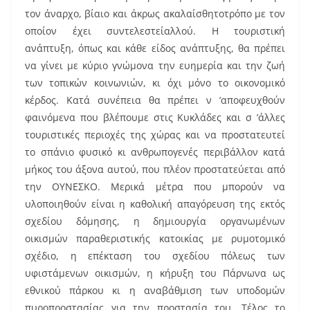
τον άναρχο, βίαιο και άκρως ακαλαίσθητοτρόπο με τον
οποίον έχει συντελεστείαλλού. Η τουριστική
ανάπτυξη, όπως και κάθε είδος ανάπτυξης, θα πρέπει
να γίνει με κύριο γνώμονα την ευημερία και την ζωή
των τοπικών κοινωνιών, κι όχι μόνο το οικονομικό
κέρδος. Κατά συνέπεια θα πρέπει ν ’αποφευχθούν
φαινόμενα που βλέπουμε στις Κυκλάδες και σ ’άλλες
τουριστικές περιοχές της χώρας και να προστατευτεί
το σπάνιο φυσικό κι ανθρωπογενές περιβάλλον κατά
μήκος του άξονα αυτού, που πλέον προστατεύεται από
την ΟΥΝΕΣΚΟ. Μερικά μέτρα που μπορούν να
υλοποιηθούν είναι η καθολική απαγόρευση της εκτός
σχεδίου δόμησης, η δημιουργία οργανωμένων
οικισμών παραθεριστικής κατοικίας με ρυμοτομικό
σχέδιο, η επέκταση του σχεδίου πόλεως των
υφιστάμενων οικισμών, η κήρυξη του Πάρνωνα ως
εθνικού πάρκου κι η αναβάθμιση των υποδομών
πυροπροστασίας για την προστασία του. Τέλος το