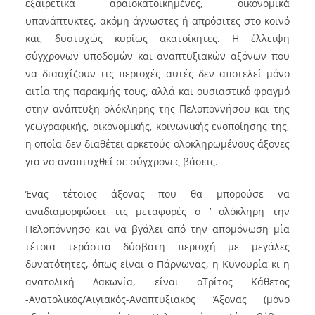
εξαιρετικά αραιοκατοικημένες, οικονομικά
υπανάπτυκτες, ακόμη άγνωστες ή απρόσιτες στο κοινό
και, δυστυχώς κυρίως ακατοίκητες. Η έλλειψη
σύγχρονων υποδομών και αναπτυξιακών αξόνων που
να διασχίζουν τις περιοχές αυτές δεν αποτελεί μόνο
αιτία της παρακμής τους, αλλά και ουσιαστικό φραγμό
στην ανάπτυξη ολόκληρης της Πελοποννήσου και της
γεωγραφικής, οικονομικής, κοινωνικής ενοποίησης της,
η οποία δεν διαθέτει αρκετούς ολοκληρωμένους άξονες
για να αναπτυχθεί σε σύγχρονες βάσεις.
Ένας τέτοιος άξονας που θα μπορούσε να
αναδιαμορφώσει τις μεταφορές σ ’ ολόκληρη την
Πελοπόννησο και να βγάλει από την απομόνωση μία
τέτοια τεράστια δύσβατη περιοχή με μεγάλες
δυνατότητες, όπως είναι ο Πάρνωνας, η Κυνουρία κι η
ανατολική Λακωνία, είναι οΤρίτος Κάθετος
-Ανατολικός/Αιγιακός-Αναπτυξιακός Άξονας (μόνο