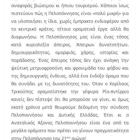
αναφοράς βιώσιμου κι ήπιου τουρισμού. Κάποιοι ίσως
πιστεύουν πώς η Πελοπόννησος είναι «πολύ μικρή» για
να υλοποιήσει η ίδια, χωρίς έμπρακτο ενδιαφέρον από
το κεντρικό κράτος, τέτοια οραματικά έργα αλλά θα
διαφωνήσω. Η Πελοπόννησος μας είναι ένας τόπος
κατά κυριολεξία άπειρος. Άπειρων δυνατοτήτων,
δημιουργικότητας, ομορφιάς, χάρης, ιστορίας και
παράδοσης. Ένας άπειρος τόπος δεν έχει ανάγκη την
ψεύτικη μετριοφροσύνη και φρονιμάδα του φόβου και
της δημιουργικής ένδειας, αλλά ένα ένδοξο όραμα που
θα συνάδει με τις δυνατότητες του. Όταν ο Χαρίλαος
Τρικούπης οραματίστηκε την γέφυρα Ρίο-Αντίρριο
κανείς δεν πίστεψε ότι θα μπορούσε να γίνει, κι όμως
εκατό χρόνια μετά θεωρούμε δεδομένη την σύνδεση
Πελοποννήσου και Δυτικής Ελλάδας. Έτσι κι ο
Ανατολικός Άξονας Πελοποννήσου είναι ένα από τα
μεγάλα οράματα που πρέπει να γίνουν πραγματικότητα
ου
στην Πελοπόννησο του 21
αιώνα!