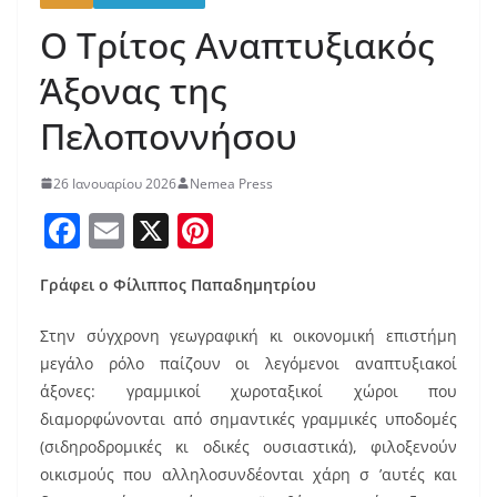
Ο Τρίτος Αναπτυξιακός
Άξονας της
Πελοποννήσου
26 Ιανουαρίου 2026
Nemea Press
F
E
X
Pi
a
m
nt
Γράφει ο Φίλιππος Παπαδημητρίου
c
ai
er
e
l
e
Στην σύγχρονη γεωγραφική κι οικονομική επιστήμη
b
st
μεγάλο ρόλο παίζουν οι λεγόμενοι αναπτυξιακοί
άξονες: γραμμικοί χωροταξικοί χώροι που
o
διαμορφώνονται από σημαντικές γραμμικές υποδομές
o
(σιδηροδρομικές κι οδικές ουσιαστικά), φιλοξενούν
k
οικισμούς που αλληλοσυνδέονται χάρη σ ’αυτές και