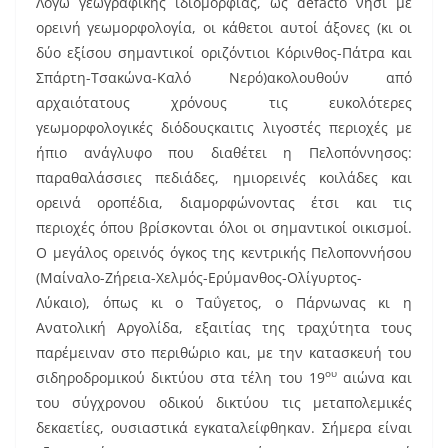
Λόγω γεωγραφικής ιδιομορφίας, ως defacto νησί με
ορεινή γεωμορφολογία, οι κάθετοι αυτοί άξονες (κι οι
δύο εξίσου σημαντικοί οριζόντιοι Κόρινθος-Πάτρα και
Σπάρτη-Τσακώνα-Καλό Νερό)ακολουθούν από
αρχαιότατους χρόνους τις ευκολότερες
γεωμορφολογικές διόδουςκαιτις λιγοστές περιοχές με
ήπιο ανάγλυφο που διαθέτει η Πελοπόννησος:
παραθαλάσσιες πεδιάδες, ημιορεινές κοιλάδες και
ορεινά οροπέδια, διαμορφώνοντας έτσι και τις
περιοχές όπου βρίσκονται όλοι οι σημαντικοί οικισμοί.
Ο μεγάλος ορεινός όγκος της κεντρικής Πελοποννήσου
(Μαίναλο-Ζήρεια-Χελμός-Ερύμανθος-Ολίγυρτος-
Λύκαιο), όπως κι ο Ταΰγετος, ο Πάρνωνας κι η
Ανατολική Αργολίδα, εξαιτίας της τραχύτητα τους
παρέμειναν στο περιθώριο και, με την κατασκευή του
ου
σιδηροδρομικού δικτύου στα τέλη του 19
αιώνα και
του σύγχρονου οδικού δικτύου τις μεταπολεμικές
δεκαετίες, ουσιαστικά εγκαταλείφθηκαν. Σήμερα είναι