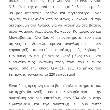
οδικός προς το παρόν) της Πελοποννήσου. Είναι βέβαιο
δεδομένου της σημασίας του πώςαπό εδώ και εμπρός
θα μας απασχολεί ολοένα και περισσότερο. Ένας
άξονας που ξεκινάει από το Άργος κι ακολουθεί την
ακτογραμμή του Αιγαίου για να καταλήξει στα Βάτικα,
μέσω Άστρους, Λεωνιδίου, Φωκιανού, Κυπαρισσίου και
Μονεμβάσιας. Δύο βασικά μειονεκτήματα του είναι
αφενός το δύσκολο ορεινό ανάγλυφο που τον
χαρακτηρίζει, κι αφετέρου ο πολύς μικρός πληθυσμός
των οικισμών που βρίσκονται κατά μήκος του. Είναι
ενδεικτικό πώς μοναδική πόλη πάνω του είναι το
Άργος, από την οποία ξεκινάει, ενώ το μήκος του
ξεπερνάει, χονδρικά, τα 220 χιλιόμετρα!
Είναι όμως προφανή και τα βασικά πλεονεκτήματα του.
Καταρχήν θα ανοίξει τόσο την Κυνουρία όσο και την
ανατολική Λακωνία, επιτέλους, στον έξω κόσμο, στην
εξωστρέφεια και την ανάπτυξη. Οι δύο αυτές