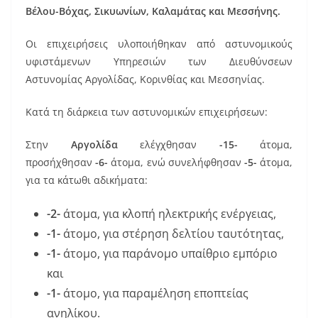
o
Βέλου-Βόχας, Σικυωνίων, Καλαμάτας και Μεσσήνης.
o
k
Οι επιχειρήσεις υλοποιήθηκαν από αστυνομικούς
υφιστάμενων Υπηρεσιών των Διευθύνσεων
Αστυνομίας Αργολίδας, Κορινθίας και Μεσσηνίας.
Κατά τη διάρκεια των αστυνομικών επιχειρήσεων:
Στην
Αργολίδα
ελέγχθησαν
-15-
άτομα,
προσήχθησαν
-6-
άτομα, ενώ συνελήφθησαν
-5-
άτομα,
για τα κάτωθι αδικήματα:
-2-
άτομα, για κλοπή ηλεκτρικής ενέργειας,
-1-
άτομο, για στέρηση δελτίου ταυτότητας,
-1-
άτομο, για παράνομο υπαίθριο εμπόριο
και
-1-
άτομο, για παραμέληση εποπτείας
ανηλίκου.