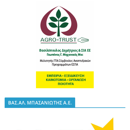
BΑΣ.ΑΛ. ΜΠΑΣΑΝΙΩΤΗΣ Α.Ε.