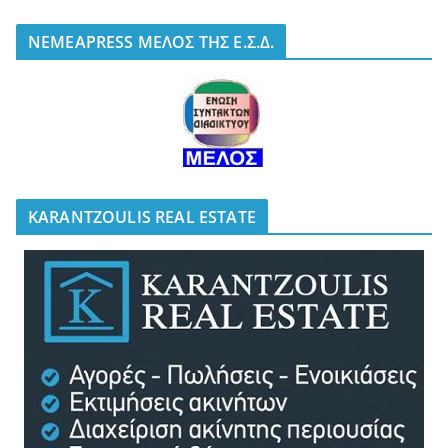
NEMEAPRESS ΜΕΛΟΣ ΤΗΣ Ε.Σ.Δ.
KARANTZOULIS REAL ESTATE