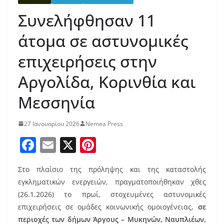
Συνελήφθησαν 11
άτομα σε αστυνομικές
επιχειρήσεις στην
Αργολίδα, Κορινθία και
Μεσσηνία
27 Ιανουαρίου 2026
Nemea Press
F
E
X
Pi
a
m
nt
Στο πλαίσιο της πρόληψης και της καταστολής
c
ai
er
εγκληματικών ενεργειών, πραγματοποιήθηκαν χθες
e
l
e
(26.1.2026) το πρωί, στοχευμένες αστυνομικές
b
st
επιχειρήσεις σε ομάδες κοινωνικής ομοιογένειας,
σε
περιοχές των δήμων Άργους – Μυκηνών, Ναυπλιέων,