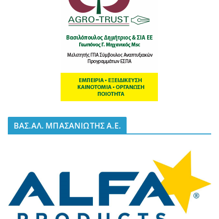
BΑΣ.ΑΛ. ΜΠΑΣΑΝΙΩΤΗΣ Α.Ε.