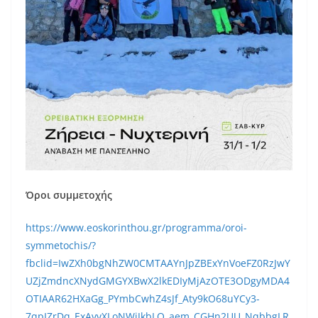
Όροι συμμετοχής
https://www.eoskorinthou.gr/programma/oroi-
symmetochis/?
fbclid=IwZXh0bgNhZW0CMTAAYnJpZBExYnVoeFZ0RzJwY
UZjZmdncXNydGMGYXBwX2lkEDIyMjAzOTE3ODgyMDA4
OTIAAR62HXaGg_PYmbCwhZ4sJf_Aty9kO68uYCy3-
7qpIZrDq_ExAvvXLoNWjJkbLQ_aem_CGHn2UU_NqbbgLR