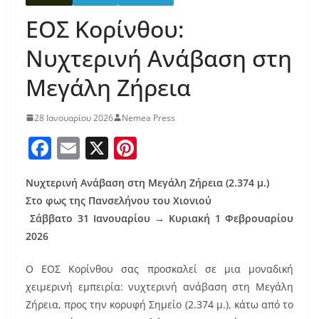
ΕΟΣ Κορίνθου:
Νυχτερινή Ανάβαση στη
Μεγάλη Ζήρεια
28 Ιανουαρίου 2026
Nemea Press
F
E
X
Pi
a
m
nt
Νυχτερινή Ανάβαση στη Μεγάλη Ζήρεια (2.374 μ.)
c
ai
er
Στο φως της Πανσελήνου του Χιονιού
e
l
e
Σάββατο 31 Ιανουαρίου → Κυριακή 1 Φεβρουαρίου
b
st
2026
o
Ο ΕΟΣ Κορίνθου σας προσκαλεί σε μια μοναδική
o
χειμερινή εμπειρία: νυχτερινή ανάβαση στη Μεγάλη
k
Ζήρεια, προς την κορυφή Σημείο (2.374 μ.), κάτω από το