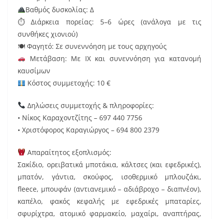
Βαθμός δυσκολίας: Δ
⏱ Διάρκεια πορείας: 5–6 ώρες (ανάλογα με τις
συνθήκες χιονιού)
🍽 Φαγητό: Σε συνεννόηση με τους αρχηγούς
Μετάβαση: Με ΙΧ και συνεννόηση για κατανομή
καυσίμων
Κόστος συμμετοχής: 10 €
Δηλώσεις συμμετοχής & πληροφορίες:
• Νίκος Καραχοντζίτης – 697 440 7756
• Χριστόφορος Καραγιώργος – 694 800 2379
Απαραίτητος εξοπλισμός:
Σακίδιο, ορειβατικά μποτάκια, κάλτσες (και εφεδρικές),
μπατόν, γάντια, σκούφος, ισοθερμικό μπλουζάκι,
fleece, μπουφάν (αντιανεμικό – αδιάβροχο – διαπνέον),
καπέλο, φακός κεφαλής με εφεδρικές μπαταρίες,
σφυρίχτρα, ατομικό φαρμακείο, μαχαίρι, αναπτήρας,