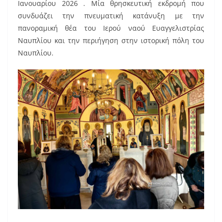
b
st
Ιανουαρίου 2026 . Μία θρησκευτική εκδρομή που
o
συνδυάζει την πνευματική κατάνυξη με την
πανοραμική θέα του Ιερού ναού Ευαγγελιστρίας
o
Ναυπλίου και την περιήγηση στην ιστορική πόλη του
k
Ναυπλίου.