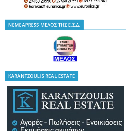
NEMEAPRESS ΜΕΛΟΣ ΤΗΣ Ε.Σ.Δ.
KARANTZOULIS REAL ESTATE