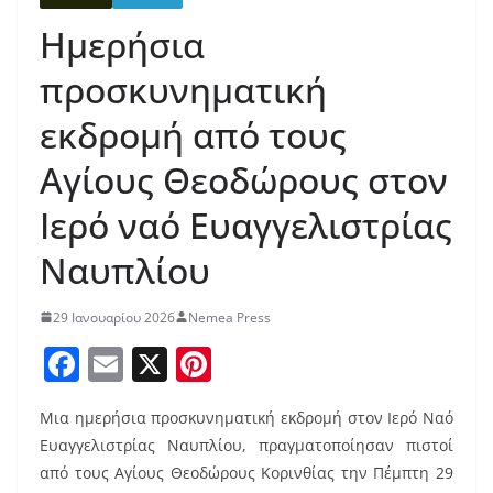
Ημερήσια
προσκυνηματική
εκδρομή από τους
Αγίους Θεοδώρους στον
Ιερό ναό Ευαγγελιστρίας
Ναυπλίου
29 Ιανουαρίου 2026
Nemea Press
F
E
X
Pi
a
m
nt
Μια ημερήσια προσκυνηματική εκδρομή στον Ιερό Ναό
c
ai
er
Ευαγγελιστρίας Ναυπλίου, πραγματοποίησαν πιστοί
e
l
e
από τους Αγίους Θεοδώρους Κορινθίας την Πέμπτη 29