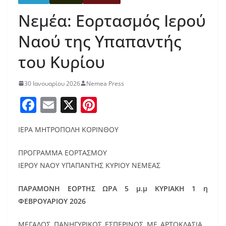
Νεμέα: Εορτασμός Ιερού
Ναού της Υπαπαντής
του Κυρίου
30 Ιανουαρίου 2026
Nemea Press
F
E
X
Pi
a
m
nt
ΙΕΡΑ ΜΗΤΡΟΠΟΛΗ ΚΟΡΙΝΘΟΥ
c
ai
er
e
l
e
ΠΡΟΓΡΑΜΜΑ ΕΟΡΤΑΣΜΟΥ
b
st
ΙΕΡΟΥ NΑΟΥ ΥΠΑΠΑΝΤΗΣ ΚΥΡΙΟΥ ΝΕΜΕΑΣ
o
ΠΑΡΑΜΟΝΗ ΕΟΡΤΗΣ ΩΡΑ 5 μ.μ ΚΥΡΙΑΚΗ 1 η
o
ΦΕΒΡΟΥΑΡΙΟΥ 2026
k
ΜΕΓΑΛΟΣ ΠΑΝΗΓΥΡΙΚΟΣ ΕΣΠΕΡΙΝΟΣ ΜΕ ΑΡΤΟΚΛΑΣΙΑ ,