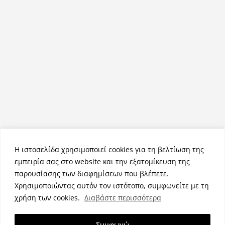
Η ιστοσελίδα χρησιμοποιεί cookies για τη βελτίωση της
εμπειρία σας στο website και την εξατομίκευση της
παρουσίασης των διαφημίσεων που βλέπετε.
Χρησιμοποιώντας αυτόν τον ιστότοπο, συμφωνείτε με τη
Πνευματικά Δικαιώματα © 2026
NemeaPress
. Τα πνευματικά
χρήση των cookies.
Διαβάστε περισσότερα
δικαιώματα προστατεύονται.
Θέμα:
ColorMag
από ThemeGrill. Κατασκευασμένο με
Συμφωνώ