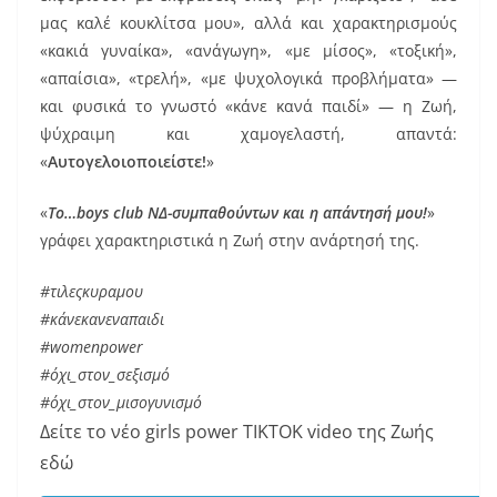
k
μας καλέ κουκλίτσα μου», αλλά και χαρακτηρισμούς
«κακιά γυναίκα», «ανάγωγη», «με μίσος», «τοξική»,
«απαίσια», «τρελή», «με ψυχολογικά προβλήματα» —
και φυσικά το γνωστό «κάνε κανά παιδί» — η Ζωή,
ψύχραιμη και χαμογελαστή, απαντά:
«
Αυτογελοιοποιείστε!
»
«
Το…
boys
club
ΝΔ-συμπαθούντων και η απάντησή μου!
»
γράφει χαρακτηριστικά η Ζωή στην ανάρτησή της.
#τιλεςκυραμου
#κάνεκανεναπαιδι
#
womenpower
#όχι_στον_σεξισμό
#όχι_στον_μισογυνισμό
Δείτε το νέο girls power TIKTOK video της Ζωής
εδώ