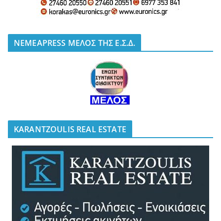
NEMEAPRESS ΜΕΛΟΣ ΤΗΣ Ε.Σ.Δ.
KARANTZOULIS REAL ESTATE