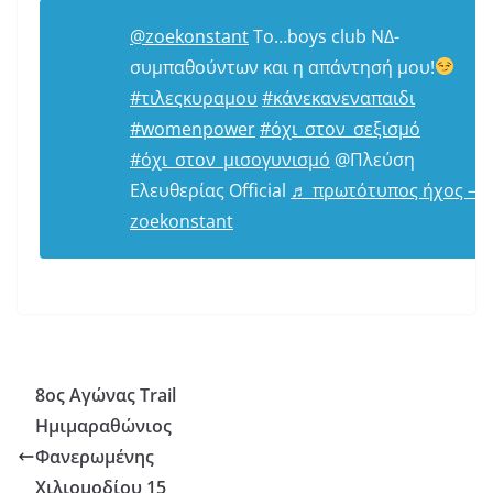
@zoekonstant
Το…boys club ΝΔ-
συμπαθούντων και η απάντησή μου!
#τιλεςκυραμου
#κάνεκανεναπαιδι
#womenpower
#όχι_στον_σεξισμό
#όχι_στον_μισογυνισμό
@Πλεύση
Ελευθερίας Official
♬ πρωτότυπος ήχος –
zoekonstant
8ος Αγώνας Trail
Ημιμαραθώνιος
Φανερωμένης
Χιλιομοδίου 15