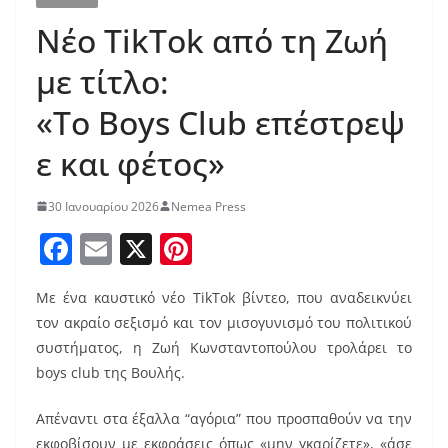
Νέο TikTok από τη Ζωή
με τίτλο:
«Το Boys Club επέστρεψ
ε και φέτος»
30 Ιανουαρίου 2026
Nemea Press
F
E
X
Pi
a
m
nt
Με ένα καυστικό νέο TikTok βίντεο, που αναδεικνύει
c
ai
er
τον ακραίο σεξισμό και τον μισογυνισμό του πολιτικού
e
l
e
συστήματος, η Ζωή Κωνσταντοπούλου τρολάρει το
b
st
boys club της Βουλής.
o
Απέναντι στα έξαλλα “αγόρια” που προσπαθούν να την
o
εκφοβίσουν με εκφράσεις όπως «μην γκαρίζετε», «άσε