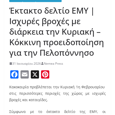
Έκτακτο δελτίο ΕΜΥ |
Ισχυρές βροχές με
διάρκεια την Κυριακή –
Κόκκινη προειδοποίηση
για την Πελοπόννησο
31 Ιανουαρίου 2026
Nemea Press
F
E
X
Pi
a
m
nt
Κακοκαιρία προβλέπεται την Κυριακή 1η Φεβρουαρίου
c
ai
er
στις περισσότερες περιοχές της χώρας με ισχυρές
e
l
e
βροχές και καταιγίδες.
b
st
Σύμφωνα με το έκτακτο δελτίο της ΕΜΥ, οι