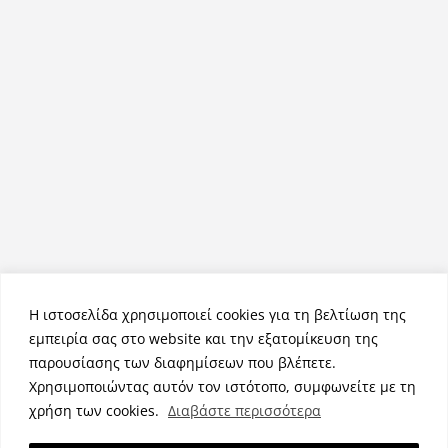
Η ιστοσελίδα χρησιμοποιεί cookies για τη βελτίωση της
εμπειρία σας στο website και την εξατομίκευση της
παρουσίασης των διαφημίσεων που βλέπετε.
Χρησιμοποιώντας αυτόν τον ιστότοπο, συμφωνείτε με τη
Πνευματικά Δικαιώματα © 2026
NemeaPress
. Τα πνευματικά
χρήση των cookies.
Διαβάστε περισσότερα
δικαιώματα προστατεύονται.
Θέμα:
ColorMag
από ThemeGrill. Κατασκευασμένο με