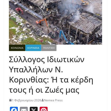
ΚΟΙΝΩΝΙΑ
ΚΟΡΙΝΘΙΑ
ΠΟΛΙΤΙΚΗ
Σύλλογος Ιδιωτικών
Υπαλλήλων Ν.
Κορινθίας: Ή τα κέρδη
τους ή οι Ζωές μας
1 Φεβρουαρίου 2026
Nemea Press
F
E
X
Pi