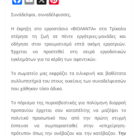
a
m
nt
Συνάδελφοι, συναδέλφισσες,
c
ai
er
e
l
e
Η έκρηξη στο εργοστάσιο «ΒΙΟΛΑΝΤΑ» στα Τρίκαλα
b
st
στέρησε τη ζωή σε πέντε εργάτριες-μανάδες και
οδήγησε στον τραυματισμό επτά ακόμη εργατριών.
o
Έρχεται να προστεθεί στη σειρά εργοδοτικών
o
εγκλημάτων για τα κέρδη των αφεντικών.
k
Το σωματείο μας εκφράζει τα ειλικρινή και βαθύτατα
συλλυπητήριά του στους οικείους των συναδελφισσών
που χάθηκαν τόσο άδικα.
Το πόρισμα της πυροσβεστικής για πολύμηνη διαρροή
προπανίου έρχεται σαν καταπέλτης να μαζέψει το
πολιτικό προσωπικό που από την πρώτη στιγμή
έσπευσε να συμπαρασταθεί στην «επιχείρηση-
πρότυπο» όπως την ανέβαζαν και την κατέβαζαν.
Την