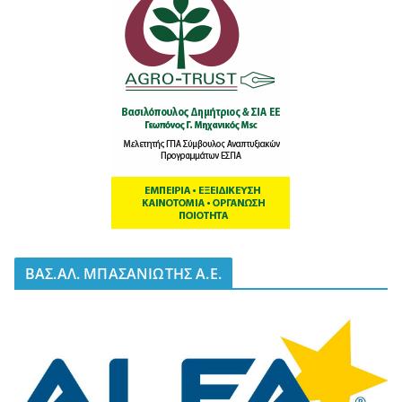
BΑΣ.ΑΛ. ΜΠΑΣΑΝΙΩΤΗΣ Α.Ε.