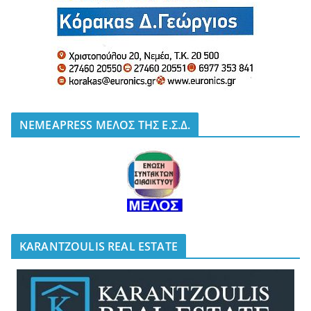
NEMEAPRESS ΜΕΛΟΣ ΤΗΣ Ε.Σ.Δ.
KARANTZOULIS REAL ESTATE