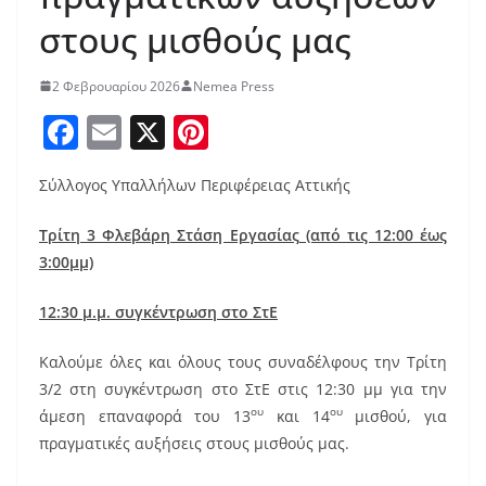
στους μισθούς μας
2 Φεβρουαρίου 2026
Nemea Press
F
E
X
Pi
a
m
nt
Σύλλογος Υπαλλήλων Περιφέρειας Αττικής
c
ai
er
e
l
e
Τρίτη 3 Φλεβάρη Στάση Εργασίας (από τις 12:00 έως
b
st
3:00μμ)
o
12:30 μ.μ. συγκέντρωση στο ΣτΕ
o
Καλούμε όλες και όλους τους συναδέλφους την Τρίτη
k
3/2 στη συγκέντρωση στο ΣτΕ στις 12:30 μμ για την
ου
ου
άμεση επαναφορά του 13
και 14
μισθού, για
πραγματικές αυξήσεις στους μισθούς μας.