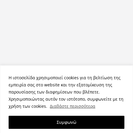
Η ιστοσελίδα χρησιμοποιεί cookies για τη βελτίωση της
εμπειρία σας στο website και την εξατομίκευση της
παρουσίασης των διαφημίσεων που βλέπετε.
Χρησιμοποιώντας αυτόν τον ιστότοπο, συμφωνείτε με τη
Πνευματικά Δικαιώματα © 2026
NemeaPress
. Τα πνευματικά
χρήση των cookies.
Διαβάστε περισσότερα
δικαιώματα προστατεύονται.
Θέμα:
ColorMag
από ThemeGrill. Κατασκευασμένο με
Συμφωνώ
WordPress
.