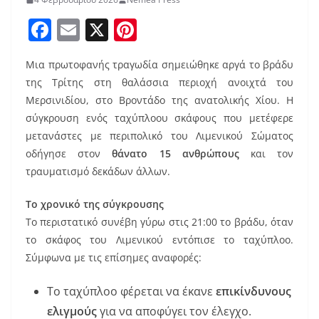
F
E
X
Pi
a
m
nt
Μια πρωτοφανής τραγωδία σημειώθηκε αργά το βράδυ
c
ai
er
της Τρίτης στη θαλάσσια περιοχή ανοιχτά του
e
l
e
Μερσινιδίου, στο Βροντάδο της ανατολικής Χίου. Η
b
st
σύγκρουση ενός ταχύπλοου σκάφους που μετέφερε
o
μετανάστες με περιπολικό του Λιμενικού Σώματος
οδήγησε στον
θάνατο 15 ανθρώπους
και τον
o
τραυματισμό δεκάδων άλλων.
k
Το χρονικό της σύγκρουσης
Το περιστατικό συνέβη γύρω στις 21:00 το βράδυ, όταν
το σκάφος του Λιμενικού εντόπισε το ταχύπλοο.
Σύμφωνα με τις επίσημες αναφορές:
Το ταχύπλοο φέρεται να έκανε
επικίνδυνους
ελιγμούς
για να αποφύγει τον έλεγχο.