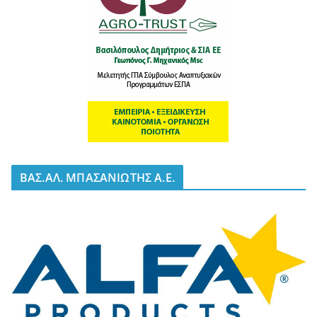
BΑΣ.ΑΛ. ΜΠΑΣΑΝΙΩΤΗΣ Α.Ε.