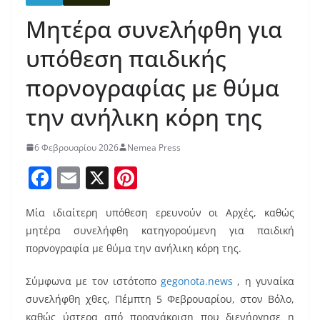
Μητέρα συνελήφθη για
υπόθεση παιδικής
πορνογραφίας με θύμα
την ανήλικη κόρη της
6 Φεβρουαρίου 2026
Nemea Press
F
E
X
Pi
a
m
nt
Μία ιδιαίτερη υπόθεση ερευνούν οι Αρχές, καθώς
c
ai
er
μητέρα συνελήφθη κατηγορούμενη για παιδική
e
l
e
πορνογραφία με θύμα την ανήλικη κόρη της.
b
st
Σύμφωνα με τον ιστότοπο
gegonota.news
, η γυναίκα
o
συνελήφθη χθες, Πέμπτη 5 Φεβρουαρίου, στον Βόλο,
o
καθώς ύστερα από προανάκριση που διενήργησε η