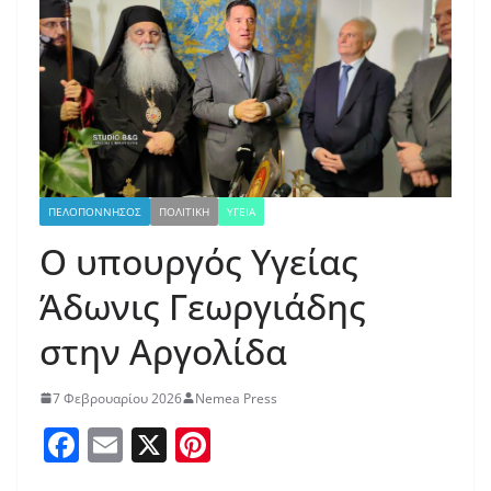
ΠΕΛΟΠΟΝΝΗΣΟΣ
ΠΟΛΙΤΙΚΗ
ΥΓΕΙΑ
Ο υπουργός Υγείας
Άδωνις Γεωργιάδης
στην Αργολίδα
7 Φεβρουαρίου 2026
Nemea Press
F
E
X
Pi
a
m
nt