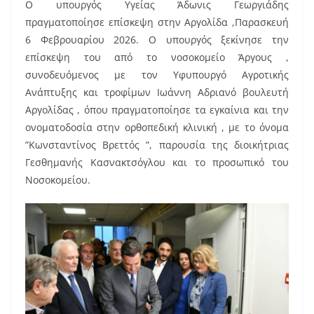
Ο υπουργός Υγείας Άδωνις Γεωργιάδης
c
ai
er
πραγματοποίησε επίσκεψη στην Αργολίδα ,Παρασκευή
e
l
e
6 Φεβρουαρίου 2026. Ο υπουργός ξεκίνησε την
b
st
επίσκεψη του από το νοσοκομείο Άργους ,
o
συνοδευόμενος με τον Υφυπουργό Αγροτικής
Ανάπτυξης και τροφίμων Ιωάννη Αδριανό βουλευτή
o
Αργολίδας , όπου πραγματοποίησε τα εγκαίνια και την
k
ονοματοδοσία στην ορθοπεδική κλινική , με το όνομα
”Κωνσταντίνος Βρεττός ”, παρουσία της διοικήτριας
Γεσθημανής Κασνακτσόγλου και το προσωπικό του
Νοσοκομείου.