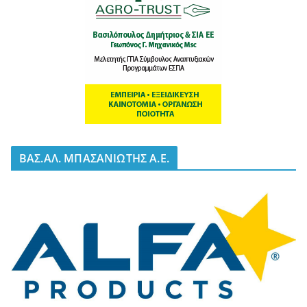
BΑΣ.ΑΛ. ΜΠΑΣΑΝΙΩΤΗΣ Α.Ε.