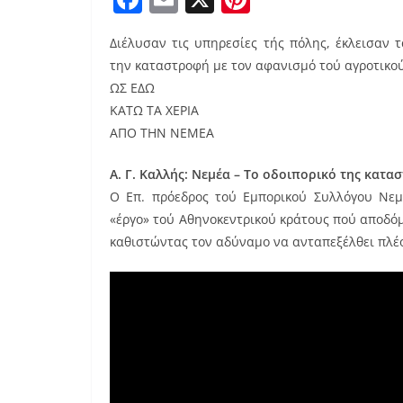
a
m
nt
Διέλυσαν τις υπηρεσίες τής πόλης, έκλεισαν
c
ai
er
την καταστροφή με τον αφανισμό τού αγροτικο
e
l
e
ΩΣ ΕΔΩ
b
st
ΚΑΤΩ ΤΑ ΧΕΡΙΑ
o
ΑΠΟ ΤΗΝ ΝΕΜΕΑ
o
Α. Γ. Καλλής: Νεμέα – Το οδοιπορικό της κατα
k
Ο Επ. πρόεδρος τού Εμπορικού Συλλόγου Νεμέ
«έργο» τού Αθηνοκεντρικού κράτους πού αποδόμ
καθιστώντας τον αδύναμο να ανταπεξέλθει πλέο