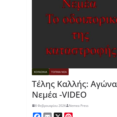
ΚΟΙΝΩΝΙΑ
ΤΟΠΙΚΑ ΝΕΑ
Τέλης Καλλής: Αγώνα
Νεμέα -VIDEO
8 Φεβρουαρίου 2026
Nemea Press
F
E
X
Pi