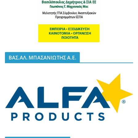
BΑΣ.ΑΛ. ΜΠΑΣΑΝΙΩΤΗΣ Α.Ε.