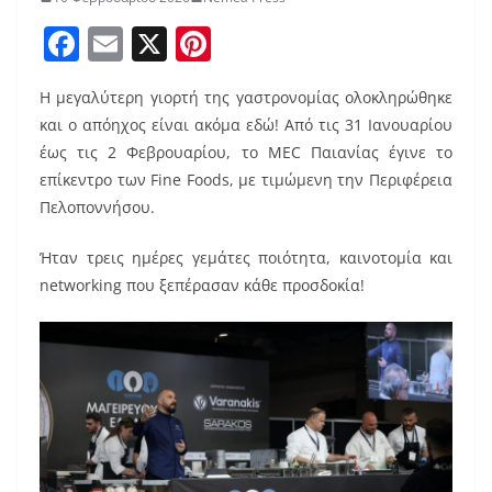
F
E
X
Pi
a
m
nt
Η μεγαλύτερη γιορτή της γαστρονομίας ολοκληρώθηκε
c
ai
er
και ο απόηχος είναι ακόμα εδώ! Από τις 31 Ιανουαρίου
e
l
e
έως τις 2 Φεβρουαρίου, το MEC Παιανίας έγινε το
b
st
επίκεντρο των Fine Foods, με τιμώμενη την Περιφέρεια
o
Πελοποννήσου.
o
Ήταν τρεις ημέρες γεμάτες ποιότητα, καινοτομία και
k
networking που ξεπέρασαν κάθε προσδοκία!