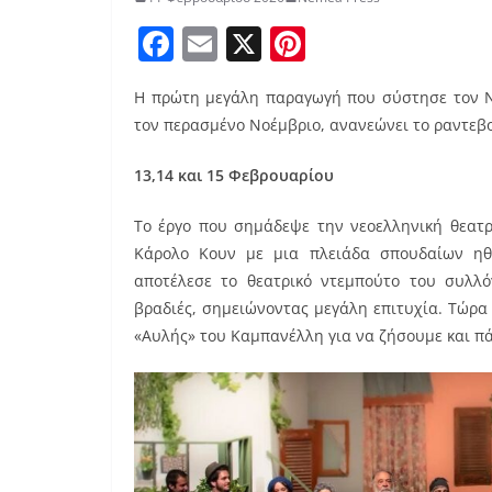
F
E
X
Pi
a
m
nt
Η πρώτη μεγάλη παραγωγή που σύστησε τον Νό
c
ai
er
τον περασμένο Νοέμβριο, ανανεώνει το ραντεβού
e
l
e
b
st
13,14 και 15 Φεβρουαρίου
o
Το έργο που σημάδεψε την νεοελληνική θεατρ
o
Κάρολο Κουν με μια πλειάδα σπουδαίων ηθ
k
αποτέλεσε το θεατρικό ντεμπούτο του συλλ
βραδιές, σημειώνοντας μεγάλη επιτυχία. Τώρα 
«Αυλής» του Καμπανέλλη για να ζήσουμε και πά