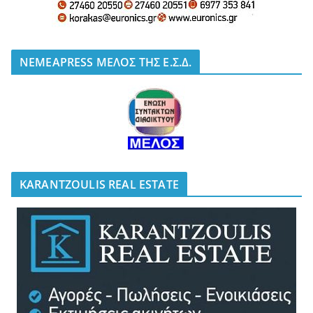
NEMEAPRESS ΜΕΛΟΣ ΤΗΣ Ε.Σ.Δ.
KARANTZOULIS REAL ESTATE