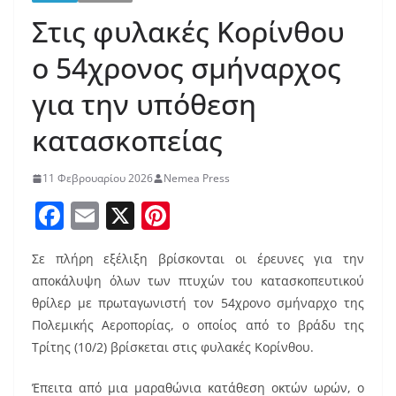
Στις φυλακές Κορίνθου
ο 54χρονος σμήναρχος
για την υπόθεση
κατασκοπείας
11 Φεβρουαρίου 2026
Nemea Press
F
E
X
Pi
a
m
nt
Σε πλήρη εξέλιξη βρίσκονται οι έρευνες για την
c
ai
er
αποκάλυψη όλων των πτυχών του κατασκοπευτικού
e
l
e
θρίλερ με πρωταγωνιστή τον 54χρονο σμήναρχο της
b
st
Πολεμικής Αεροπορίας, ο οποίος από το βράδυ της
o
Τρίτης (10/2) βρίσκεται στις φυλακές Κορίνθου.
o
Έπειτα από μια μαραθώνια κατάθεση οκτών ωρών, ο