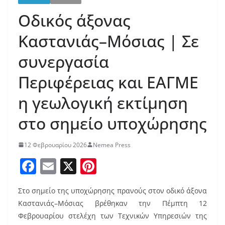
Οδικός άξονας
Καστανιάς–Μόσιας | Σε
συνεργασία
Περιφέρειας και ΕΑΓΜΕ
η γεωλογική εκτίμηση
στο σημείο υποχώρησης
12 Φεβρουαρίου 2026
Nemea Press
F
E
X
Pi
a
m
nt
Στο σημείο της υποχώρησης πρανούς στον οδικό άξονα
c
ai
er
Καστανιάς–Μόσιας βρέθηκαν την Πέμπτη 12
e
l
e
Φεβρουαρίου στελέχη των Τεχνικών Υπηρεσιών της