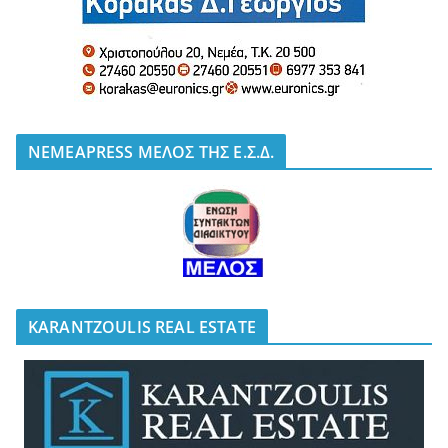
NEMEAPRESS ΜΕΛΟΣ ΤΗΣ Ε.Σ.Δ.
KARANTZOULIS REAL ESTATE