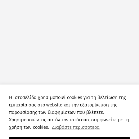
Η ιστοσελίδα χρησιμοποιεί cookies για τη βελτίωση της
εμπειρία σας στο website και την εξατομίκευση της
παρουσίασης των διαφημίσεων που βλέπετε.
Χρησιμοποιώντας αυτόν τον ιστότοπο, συμφωνείτε με τη
Πνευματικά Δικαιώματα © 2026
NemeaPress
. Τα πνευματικά
χρήση των cookies.
Διαβάστε περισσότερα
δικαιώματα προστατεύονται.
Θέμα:
ColorMag
από ThemeGrill. Κατασκευασμένο με