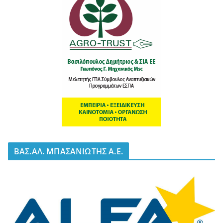
BΑΣ.ΑΛ. ΜΠΑΣΑΝΙΩΤΗΣ Α.Ε.