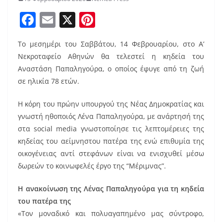
F
E
X
Pi
a
m
nt
Το μεσημέρι του Σαββάτου, 14 Φεβρουαρίου, στο Α’
c
ai
er
Νεκροταφείο Αθηνών θα τελεστεί η κηδεία του
e
l
e
Αναστάση Παπαληγούρα, ο οποίος έφυγε από τη ζωή
b
st
σε ηλικία 78 ετών.
o
Η κόρη του πρώην υπουργού της Νέας Δημοκρατίας και
o
γνωστή ηθοποιός Λένα Παπαληγούρα, με ανάρτησή της
k
στα social media γνωστοποίησε τις λεπτομέρειες της
κηδείας του αείμνηστου πατέρα της ενώ επιθυμία της
οικογένειας αντί στεφάνων είναι να ενισχυθεί μέσω
δωρεών το κοινωφελές έργο της “Μέριμνας”.
Η ανακοίνωση της Λένας Παπαληγούρα για τη κηδεία
του πατέρα της
«Τον μοναδικό και πολυαγαπημένο μας σύντροφο,