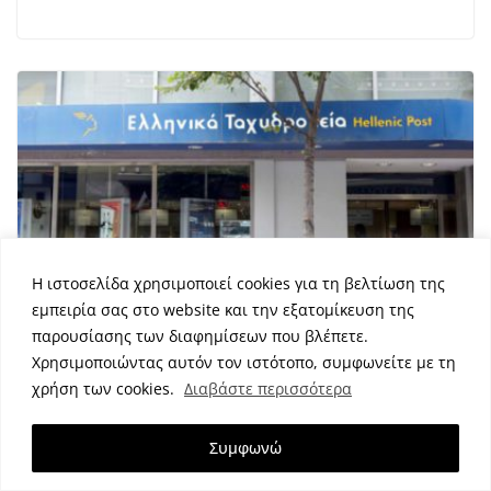
Η ιστοσελίδα χρησιμοποιεί cookies για τη βελτίωση της
εμπειρία σας στο website και την εξατομίκευση της
παρουσίασης των διαφημίσεων που βλέπετε.
Ο Γ. Ψυχογιός για την εγκατάλειψη και
Χρησιμοποιώντας αυτόν τον ιστότοπο, συμφωνείτε με τη
απαξίωση υποκαταστημάτων ΕΛΤΑ
χρήση των cookies.
Διαβάστε περισσότερα
στην Κορινθία
Συμφωνώ
10 Απριλίου 2020