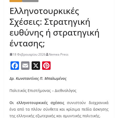
Ελληνοτουρκικές
Σχέσεις: Στρατηγική
ευθύνης ή στρατηγική
έντασης;
18 Φεβρουαρίου 2026
Nemea Press
F
E
X
Pi
a
m
nt
Δρ. Κωνσταντίνος Π. Μπαλωμένος
c
ai
er
e
l
e
Πολιτικός Επιστήμονας – Διεθνολόγος
b
st
Οι ελληνοτουρκικές σχέσεις
συνιστούν διαχρονικά
o
ένα από τα πλέον σύνθετα και κρίσιμα πεδία άσκησης
o
της ελληνικής εξωτερικής και αμυντικής πολιτικής.