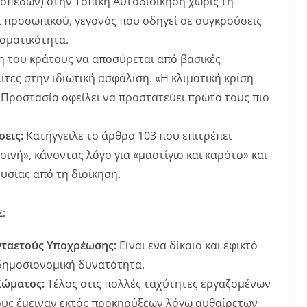
οπέδων) στην Τοπική Αυτοδιοίκηση χωρίς τη
 προσωπικού, γεγονός που οδηγεί σε συγκρούσεις
εσματικότητα.
η του κράτους να αποσύρεται από βασικές
τες στην ιδιωτική ασφάλιση. «Η κλιματική κρίση
κή Προστασία οφείλει να προστατεύει πρώτα τους πιο
σεις:
Κατήγγειλε το άρθρο 103 που επιτρέπει
ινή», κάνοντας λόγο για «μαστίγιο και καρότο» και
υσίας από τη διοίκηση.
Σ:
ταετούς Υποχρέωσης:
Είναι ένα δίκαιο και εφικτό
 δημοσιονομική δυνατότητα.
Σώματος:
Τέλος στις πολλές ταχύτητες εργαζομένων
ους έμειναν εκτός προκηρύξεων λόγω αυθαίρετων