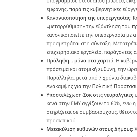
υπογράμμισε ότι οι αποζημιώσεις εκκ
εμφανής, παρά τις κυβερνητικές εξαγγε
Κανονικοποίηση της υπερεργασίας:
Κα
«μεταρρύθμιση» την εξάντληση του πρ
κανονικοποιείτε την υπερεργασία με α
προσμετράται στη σύνταξη. Μετατρέπ
επιχειρησιακό εργαλείο, παράγοντας αν
Πρόληψη… μόνο στα χαρτιά:
Η κυβέρν
πρόστιμα και ατομική ευθύνη, την ώρα
Παράλληλα, μετά από 7 χρόνια διακυ
Ανάκαμψης για την Πολιτική Προστασί
Υποστελέχωση-Σοκ στις νευραλγικές 
κενά στην ΕΜΥ αγγίζουν το 60%, ενώ
στηρίζεται σε συμβασιούχους, θέτοντα
προσωπικού.
Μετακύλιση ευθυνών στους Δήμους:
Χ