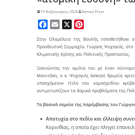
19 Φεβρουαρίου 2026
Nemea Press
F
E
X
Pi
a
m
nt
Στην Ολομέλεια της Βουλής τοποθετήθηκε ο 
c
ai
er
Προοδευτική Συμμαχία, Γιώργος Ψυχογιός, στο
e
l
e
Κλιματικής Κρίσης και Πολιτικής Προστασίας.
b
st
Ξεκινώντας την ομιλία του με έναν σύντομ
o
Μανιτάκη, ο κ. Ψυχογιός άσκησε δριμεία κριτ
o
υποσχόμενο» τίτλο του νομοσχεδίου κρύβ
k
αντιμετωπίζουν τα δομικά προβλήματα της Πολ
Τα βασικά σημεία της παρέμβασης του Γιώργο
Αποτυχία στο πεδίο και έλλειψη συντ
Κορινθίας, η οποία έχει πληγεί επανε