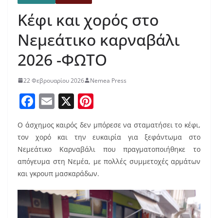
Κέφι και χορός στο
Νεμεάτικο καρναβάλι
2026 -ΦΩΤΟ
22 Φεβρουαρίου 2026
Nemea Press
F
E
X
Pi
a
m
nt
Ο άσχημος καιρός δεν μπόρεσε να σταματήσει το κέφι,
c
ai
er
τον χορό και την ευκαιρία για ξεφάντωμα στο
e
l
e
Νεμεάτικο Καρναβάλι που πραγματοποιήθηκε το
b
st
απόγευμα στη Νεμέα, με πολλές συμμετοχές αρμάτων
o
και γκρουπ μασκαράδων.
o
k