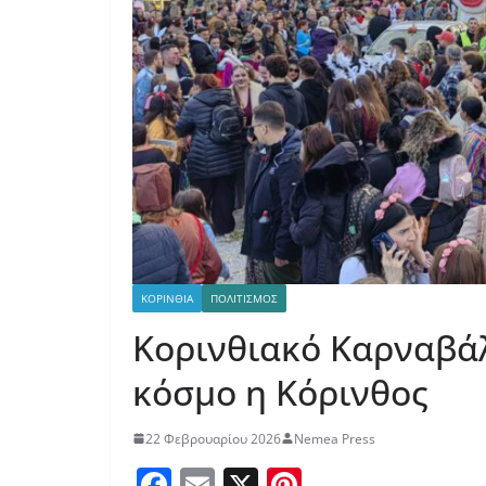
ΚΟΡΙΝΘΙΑ
ΠΟΛΙΤΙΣΜΟΣ
Κορινθιακό Καρναβάλ
κόσμο η Κόρινθος
22 Φεβρουαρίου 2026
Nemea Press
F
E
X
Pi