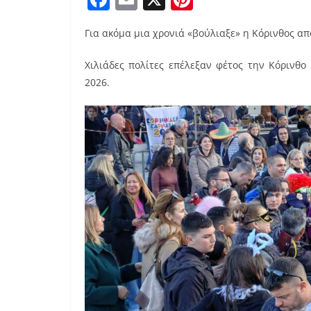
a
m
nt
Για ακόμα μια χρονιά «βούλιαξε» η Κόρινθος α
c
ai
er
e
l
e
Χιλιάδες πολίτες επέλεξαν φέτος την Κόρινθ
b
st
2026.
o
o
k