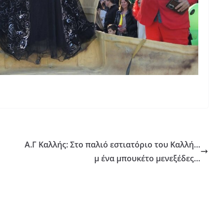
Α.Γ Καλλής: Στο παλιό εστιατόριο του Καλλή…
μ ένα μπουκέτο μενεξέδες…