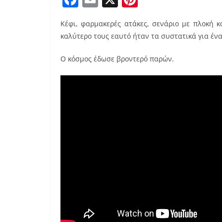
a
m
nt
Κέφι, φαρμακερές ατάκες, σενάριο με πλοκή 
c
ai
er
καλύτερο τους εαυτό ήταν τα συστατικά για έν
e
l
e
b
st
Ο κόσμος έδωσε βροντερό παρών.
o
o
k