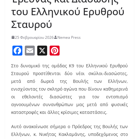
του Ελληνικού Ερυθρού
Σταυρού
25 Φεβρουαρίου 2026
Nemea Press
F
E
X
Pi
a
m
nt
Στο δυναμικό της ομάδας Κ9 του Ελληνικού Ερυθρού
c
ai
er
Σταυρού προστίθενται δύο νέοι σκύλοι-διασώστες,
e
l
e
μετά από δωρεά της Βουλής των Ελλήνων,
b
st
ενισχύοντας τον σκληρό αγώνα που δίνουν καθημερινά
o
οι εθελοντές διασώστες για τον εντοπισμό
αγνοουμένων συνανθρώπων μας μετά από φυσικές
o
καταστροφές και άλλες κρίσιμες καταστάσεις.
k
Αυτό ανακοίνωσε σήμερα ο Πρόεδρος της Βουλής των
Ελλήνων, κ. Νικήτας Κακλαμάνης, υποδεχόμενος στο