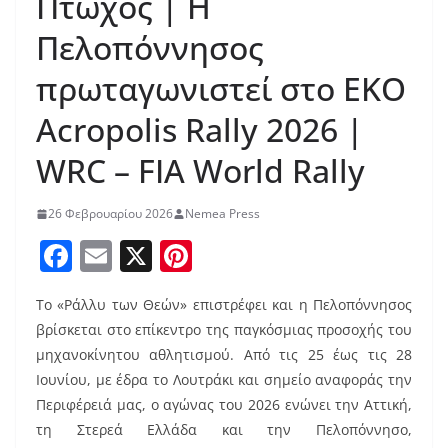
Πτωχός | Η
Πελοπόννησος
πρωταγωνιστεί στο EKO
Acropolis Rally 2026 |
WRC – FIA World Rally
26 Φεβρουαρίου 2026
Nemea Press
F
E
X
Pi
a
m
nt
Το «Ράλλυ των Θεών» επιστρέφει και η Πελοπόννησος
c
ai
er
βρίσκεται στο επίκεντρο της παγκόσμιας προσοχής του
e
l
e
μηχανοκίνητου αθλητισμού. Από τις 25 έως τις 28
b
st
Ιουνίου, με έδρα το Λουτράκι και σημείο αναφοράς την
o
Περιφέρειά μας, ο αγώνας του 2026 ενώνει την Αττική,
τη Στερεά Ελλάδα και την Πελοπόννησο,
o