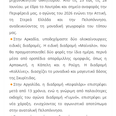
μηχανοκίνητου αθλητισμού. Από τις 25 έως τις 28
Ιουνίου, με έδρα το Λουτράκι και σημείο αναφοράς την
Περιφέρειά μας, ο αγώνας του 2026 ενώνει την Αττική,
τη Στερεά Ελλάδα και την Πελοπόννησο,
αναδεικνύοντας τη μοναδική γεωγραφία του τόπου
μας.
Στην Αρκαδία, υποδεχόμαστε δύο ολοκαίνουργιες
ειδικές διαδρομές. Η ειδική διαδρομή «Μαίναλο», που
θα πραγματοποιηθεί δύο φορές την ίδια ημέρα, περνά
μέσα από οροπέδια απαράμιλλης ομορφιάς, όπως η
Αρπακωτή, η Κάπελη και η Ρούχη. Η διαδρομή
«Κολλίνες», διασχίζει το μοναδικό και μαγευτικό δάσος
της Σκυρίτιδας.
Στην Αργολίδα, η διαδρομή «Κεφαλάρι» επιστρέφει
μετά από 13 χρόνια, ενώ η γνώριμη από παλαιότερες
εκδοχές του αγώνα διαδρομή «Γυμνό», επιστρέφει με
νέα χάραξη, ενισχύοντας το αγωνιστικό αποτύπωμα
στην ανατολική Πελοπόννησο.