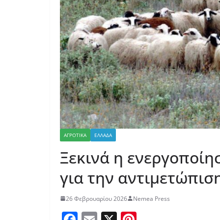
ΑΓΡΟΤΙΚΑ
ΕΛΛΑΔΑ
Ξεκινά η ενεργοποίη
για την αντιμετώπισ
26 Φεβρουαρίου 2026
Nemea Press
F
E
X
Pi