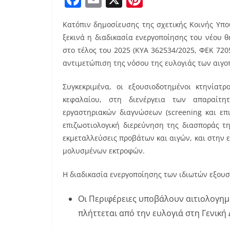
a
m
nt
Κατόπιν δημοσίευσης της σχετικής Κοινής Υπο
c
ai
er
ξεκινά η διαδικασία ενεργοποίησης του νέου
e
l
e
στο τέλος του 2025 (ΚΥΑ 362534/2025, ΦΕΚ 720
b
st
αντιμετώπιση της νόσου της ευλογιάς των αιγ
o
Συγκεκριμένα, οι εξουσιοδοτημένοι κτηνίατ
o
κεφαλαίου, στη διενέργεια των απαραίτη
k
εργαστηριακών διαγνώσεων (screening και επ
επιζωοτιολογική διερεύνηση της διασποράς τ
εκμεταλλεύσεις προβάτων και αιγών, και στην
μολυσμένων εκτροφών.
Η διαδικασία ενεργοποίησης των ιδιωτών εξου
Οι Περιφέρειες υποβάλουν αιτιολογημ
πλήττεται από την ευλογιά στη Γενική