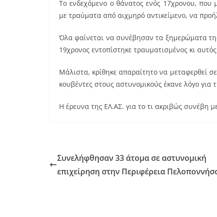
Το ενδεχόμενο ο θάνατος ενός 17χρονου, που
c
ai
er
με τραύματα από αιχμηρό αντικείμενο, να προή
e
l
e
b
st
Όλα φαίνεται να συνέβησαν τα ξημερώματα της
19χρονος εντοπίστηκε τραυματισμένος κι αυτός 
o
o
Μάλιστα, κρίθηκε απαραίτητο να μεταφερθεί σε
k
κουβέντες στους αστυνομικούς έκανε λόγο για 
Η έρευνα της ΕΛ.ΑΣ. για το τι ακριβώς συνέβη μ
Συνελήφθησαν 33 άτομα σε αστυνομική
επιχείρηση στην Περιφέρεια Πελοποννήσ