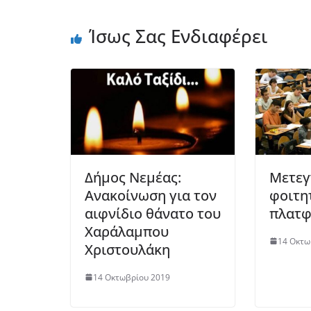
Ίσως Σας Ενδιαφέρει
Δήμος Νεμέας:
Μετεγ
Ανακοίνωση για τον
φοιτη
αιφνίδιο θάνατο του
πλατ
Χαράλαμπου
14 Οκτω
Χριστουλάκη
14 Οκτωβρίου 2019