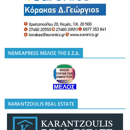
NEMEAPRESS ΜΕΛΟΣ ΤΗΣ Ε.Σ.Δ.
KARANTZOULIS REAL ESTATE