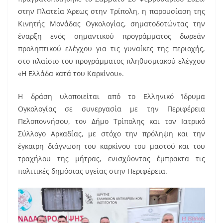
e
l
e
στην Πλατεία Άρεως στην Τρίπολη, η παρουσίαση της
b
st
Κινητής Μονάδας Ογκολογίας, σηματοδοτώντας την
o
έναρξη ενός σημαντικού προγράμματος δωρεάν
προληπτικού ελέγχου για τις γυναίκες της περιοχής,
o
στο πλαίσιο του προγράμματος πληθυσμιακού ελέγχου
k
«Η Ελλάδα κατά του Καρκίνου».
Η δράση υλοποιείται από το Ελληνικό Ίδρυμα
Ογκολογίας σε συνεργασία με την Περιφέρεια
Πελοποννήσου, τον Δήμο Τρίπολης και τον Ιατρικό
Σύλλογο Αρκαδίας, με στόχο την πρόληψη και την
έγκαιρη διάγνωση του καρκίνου του μαστού και του
τραχήλου της μήτρας, ενισχύοντας έμπρακτα τις
πολιτικές δημόσιας υγείας στην Περιφέρεια.