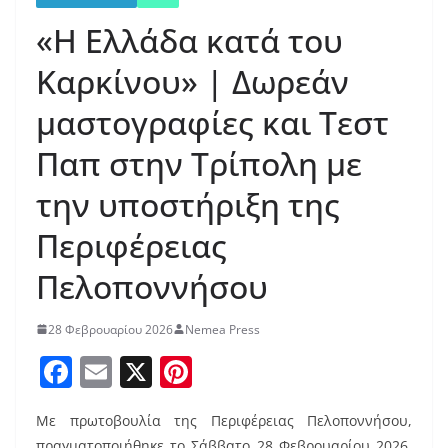
«Η Ελλάδα κατά του
Καρκίνου» | Δωρεάν
μαστογραφίες και Τεστ
Παπ στην Τρίπολη με
την υποστήριξη της
Περιφέρειας
Πελοποννήσου
28 Φεβρουαρίου 2026
Nemea Press
F
E
X
Pi
a
m
nt
Με πρωτοβουλία της Περιφέρειας Πελοποννήσου,
c
ai
er
πραγματοποιήθηκε το Σάββατο 28 Φεβρουαρίου 2026,