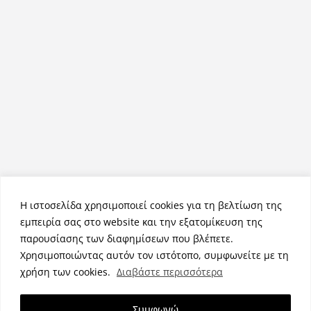
Η ιστοσελίδα χρησιμοποιεί cookies για τη βελτίωση της
εμπειρία σας στο website και την εξατομίκευση της
παρουσίασης των διαφημίσεων που βλέπετε.
Χρησιμοποιώντας αυτόν τον ιστότοπο, συμφωνείτε με τη
Πνευματικά Δικαιώματα © 2026
NemeaPress
. Τα πνευματικά
χρήση των cookies.
Διαβάστε περισσότερα
δικαιώματα προστατεύονται.
Θέμα:
ColorMag
από ThemeGrill. Κατασκευασμένο με
Συμφωνώ