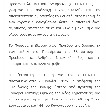
o
Προσανατολισμού και Εγγυήσεων (Ο.Π.Ε.Κ.Ε.Π.Ε.), με
o
γνώμονα την ανάδειξη τυχόν ευθυνών και την
k
αποκατάσταση αξιοπιστίας του συστήματος πληρωμής
των αγροτικών ενισχύσεων, ώστε να αποτελεί έναν
αξιόπιστο, αποτελεσματικό και δίκαιο μηχανισμό για
όλους τους παραγωγούς της χώρας».
Το Πόρισμα επέδωσαν στον Πρόεδρο της Βουλής, εκ
των μελών του Προεδρείου της Εξεταστικής, ο
Πρόεδρος, κ. Ανδρέας Νικολακόπουλος και η
Γραμματέας, κ. Ιωάννα Λιτρύβη.
Η Εξεταστική Επιτροπή για τον Ο.Π.Ε.Κ.Ε.Π.Ε.
συστάθηκε στις 29 Ιουλίου 2025 με απόφαση της
Ολομέλειας της Βουλής, ύστερα από πρόταση της
Κοινοβουλευτικής Ομάδας της Νέας Δημοκρατίας, για
την συγκρότησή του με βάση τα άρθρα 68 παρ.2 του
Συντάγματος και 144 του Κανονισμού της Βουλής.