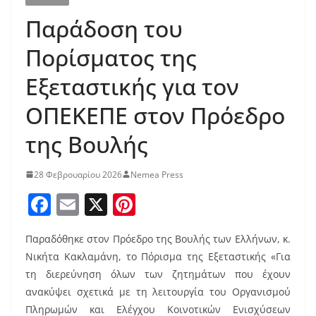
Παράδοση του
Πορίσματος της
Εξεταστικής για τον
ΟΠΕΚΕΠΕ στον Πρόεδρο
της Βουλής
28 Φεβρουαρίου 2026
Nemea Press
F
E
X
Pi
a
m
nt
Παραδόθηκε στον Πρόεδρο της Βουλής των Ελλήνων, κ.
c
ai
er
Νικήτα Κακλαμάνη, το Πόρισμα της Εξεταστικής «Για
e
l
e
τη διερεύνηση όλων των ζητημάτων που έχουν
b
st
ανακύψει σχετικά με τη λειτουργία του Οργανισμού
Πληρωμών και Ελέγχου Κοινοτικών Ενισχύσεων