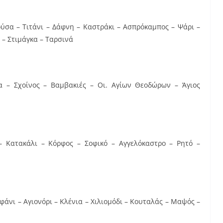
ούσα – Τιτάνι – Δάφνη – Καστράκι – Ασπρόκαμπος – Ψάρι –
 – Στιμάγκα – Ταρσινά
α – Σχοίνος – Βαμβακιές – Οι. Αγίων Θεοδώρων – Άγιος
 Κατακάλι – Κόρφος – Σοφικό – Αγγελόκαστρο – Ρητό –
φάνι – Αγιονόρι – Κλένια – Χιλιομόδι – Κουταλάς – Μαψός –