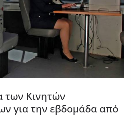
α των Κινητών
ν για την εβδομάδα από