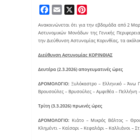
F
E
X
Pi
a
m
nt
Ανακοινώνεται ότι για την εβδομάδα από 2 Μα
c
ai
er
Αστυνομικών Μονάδων της Γενικής Περιφερεια
e
l
e
την Διεύθυνση Αστυνομίας Κορινθίας, τα ακόλο
b
st
Διεύθυνση Αστυνομίας ΚΟΡΙΝΘΙΑΣ
o
o
Δευτέρα (2.3.2026) απογευματινές ώρες
k
ΔΡΟΜΟΛΟΓΙΟ:
Ξυλόκαστρο – Ελληνικό – Άνω Π
Βρουσούλες – Βρυσούλες – Αμφιθέα – Πελλήνη –
Τρίτη (3.3.2026) πρωινές ώρες
ΔΡΟΜΟΛΟΓΙΟ:
Κιάτο – Μικρός Βάλτος – Θροφ
Κλημέντι – Καίσαρι – Κεφαλάρι – Καλλιάνοι – Σ