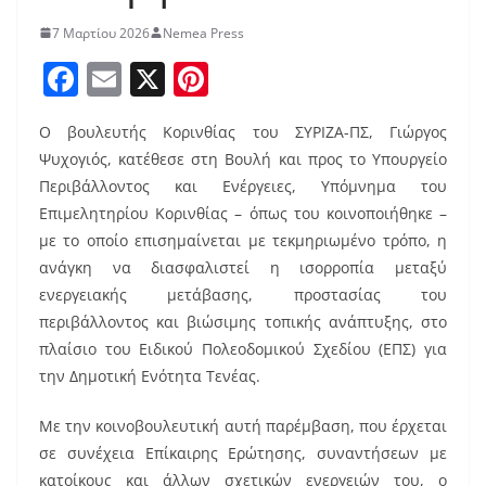
7 Μαρτίου 2026
Nemea Press
F
E
X
Pi
a
m
nt
Ο βουλευτής Κορινθίας του ΣΥΡΙΖΑ-ΠΣ, Γιώργος
c
ai
er
Ψυχογιός, κατέθεσε στη Βουλή και προς το Υπουργείο
e
l
e
Περιβάλλοντος και Ενέργειες, Υπόμνημα του
b
st
Επιμελητηρίου Κορινθίας – όπως του κοινοποιήθηκε –
o
με το οποίο επισημαίνεται με τεκμηριωμένο τρόπο, η
ανάγκη να διασφαλιστεί η ισορροπία μεταξύ
o
ενεργειακής μετάβασης, προστασίας του
k
περιβάλλοντος και βιώσιμης τοπικής ανάπτυξης, στο
πλαίσιο του Ειδικού Πολεοδομικού Σχεδίου (ΕΠΣ) για
την Δημοτική Ενότητα Τενέας.
Με την κοινοβουλευτική αυτή παρέμβαση, που έρχεται
σε συνέχεια Επίκαιρης Ερώτησης, συναντήσεων με
κατοίκους και άλλων σχετικών ενεργειών του, ο