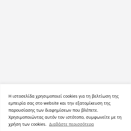
Η ιστοσελίδα χρησιμοποιεί cookies για τη βελτίωση της
εμπειρία σας στο website και την εξατομίκευση της
παρουσίασης των διαφημίσεων που βλέπετε.
Χρησιμοποιώντας αυτόν τον ιστότοπο, συμφωνείτε με τη
Πνευματικά Δικαιώματα © 2026
NemeaPress
. Τα πνευματικά
χρήση των cookies.
Διαβάστε περισσότερα
δικαιώματα προστατεύονται.