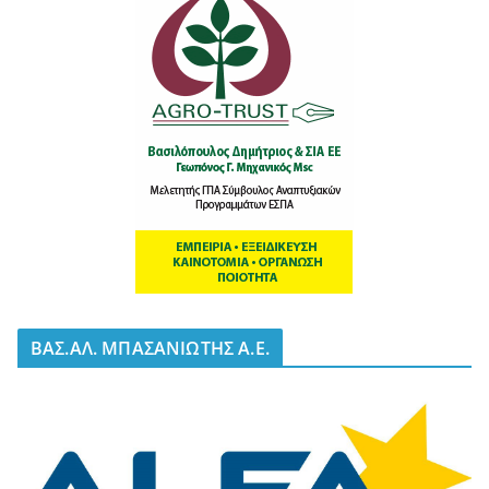
BΑΣ.ΑΛ. ΜΠΑΣΑΝΙΩΤΗΣ Α.Ε.