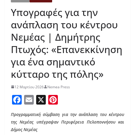
Υπογραφές για την
ανάπλαση του κέντρου
Νεμέας | Δημήτρης
Πτωχός: «Επανεκκίνηση
για ένα σημαντικό
κύτταρο της πόλης»
12 Μαρτίου 2026
Nemea Press
F
E
X
Pi
a
m
nt
Προγραμματική σύμβαση για την ανάπλαση του κέντρου
c
ai
er
της Νεμέας υπέγραψαν Περιφέρεια Πελοποννήσου και
e
l
e
Δήμος Νεμέας