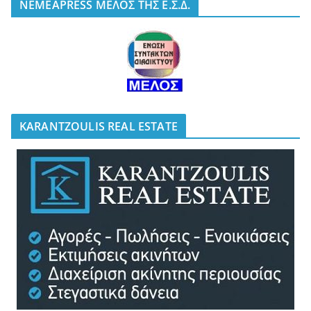
NEMEAPRESS ΜΕΛΟΣ ΤΗΣ Ε.Σ.Δ.
KARANTZOULIS REAL ESTATE