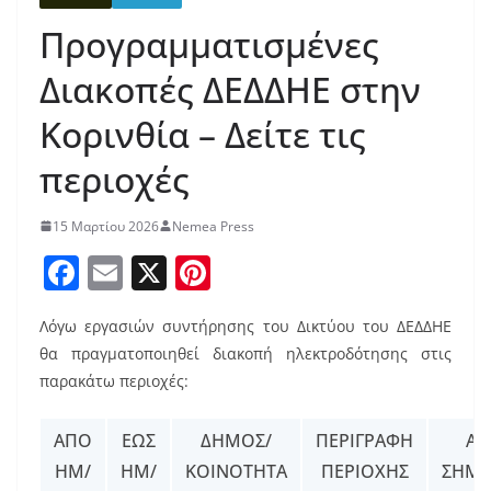
Προγραμματισμένες
Διακοπές ΔΕΔΔΗΕ στην
Κορινθία – Δείτε τις
περιοχές
15 Μαρτίου 2026
Nemea Press
F
E
X
Pi
a
m
nt
Λόγω εργασιών συντήρησης του Δικτύου του ΔΕΔΔΗΕ
c
ai
er
θα πραγματοποιηθεί διακοπή ηλεκτροδότησης στις
e
l
e
παρακάτω περιοχές:
b
st
o
ΑΠΌ
ΈΩΣ
ΔΉΜΟΣ/
ΠΕΡΙΓΡΑΦΉ
ΑΡ
ΗΜ/
o
ΗΜ/
ΚΟΙΝΌΤΗΤΑ
ΠΕΡΙΟΧΉΣ
ΣΗΜΕ