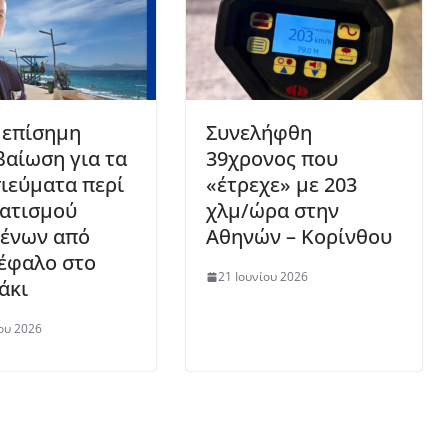
 επίσημη
Συνελήφθη
βαίωση για τα
39χρονος που
ιεύματα περί
«έτρεχε» με 203
ατισμού
χλμ/ώρα στην
ένων από
Αθηνών – Κορίνθου
έφαλο στο
21 Ιουνίου 2026
άκι
ου 2026