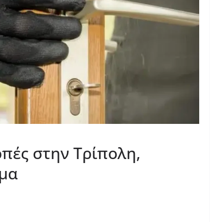
οπές στην Τρίπολη,
μα