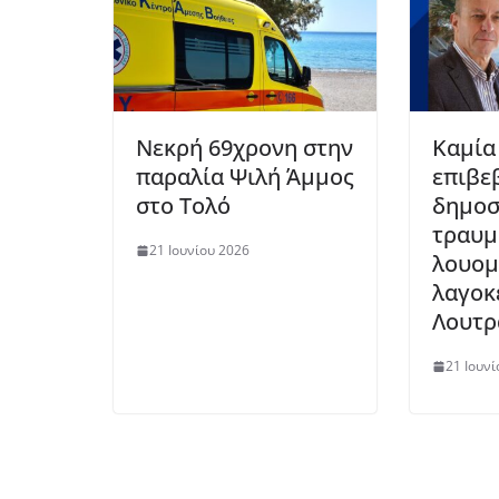
Νεκρή 69χρονη στην
Καμία
παραλία Ψιλή Άμμος
επιβε
στο Τολό
δημοσ
τραυμ
21 Ιουνίου 2026
λουομ
λαγοκ
Λουτρ
21 Ιουνί