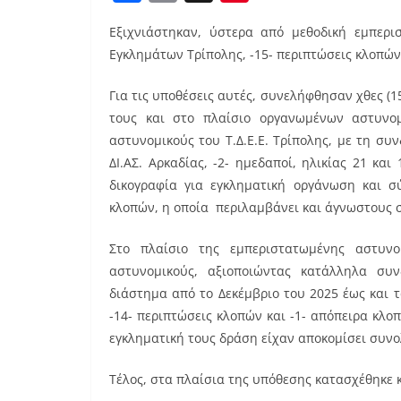
a
m
nt
Εξιχνιάστηκαν, ύστερα από μεθοδική εμπερι
c
ai
er
Εγκλημάτων Τρίπολης, -15- περιπτώσεις κλοπών 
e
l
e
b
st
Για τις υποθέσεις αυτές, συνελήφθησαν χθες (
τους και στο πλαίσιο οργανωμένων αστυνομ
o
αστυνομικούς του Τ.Δ.Ε.Ε. Τρίπολης, με τη σ
o
ΔΙ.ΑΣ. Αρκαδίας, -2- ημεδαποί, ηλικίας 21 κα
k
δικογραφία για εγκληματική οργάνωση και σ
κλοπών, η οποία περιλαμβάνει και άγνωστους 
Στο πλαίσιο της εμπεριστατωμένης αστυν
αστυνομικούς, αξιοποιώντας κατάλληλα συν
διάστημα από το Δεκέμβριο του 2025 έως και τ
-14- περιπτώσεις κλοπών και -1- απόπειρα κλοπ
εγκληματική τους δράση είχαν αποκομίσει συνολ
Τέλος, στα πλαίσια της υπόθεσης κατασχέθηκε 