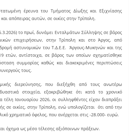
στατωμένη έρευνα του Τμήματος Δίωξης και Εξιχνίασης
και απόπειρας αυτών, σε οικίες στην Τρίπολη.
15.3.2026) το πρωί, δυνάμει Ενταλμάτων Σύλληψης σε βάρος
ικών επιχειρήσεων, στην Τρίπολη και στο Άργος, από
υνδρομή αστυνομικών του Τ.Δ.Ε.Ε. Άργους-Μυκηνών και της
ι 19 ετών, αντίστοιχα, σε βάρος των οποίων σχηματίσθηκε
ύσταση συμμορίας καθώς και διακεκριμένες περιπτώσεις
συνεργούς τους.
ομικής διερεύνησης, που διεξήχθη από τους ανωτέρω
δυαστικά στοιχεία, εξακριβώθηκε ότι κατά το χρονικό
α τέλη Ιανουαρίου 2026, οι συλληφθέντες είχαν διαπράξει
ής σε οικίες, στην Τρίπολη, ενώ υπολογίζεται ότι από την
ικό χρηματικό όφελος, που ανέρχεται στις -28.000- ευρώ.
και όχημα ως μέσο τέλεσης αξιόποινων πράξεων.