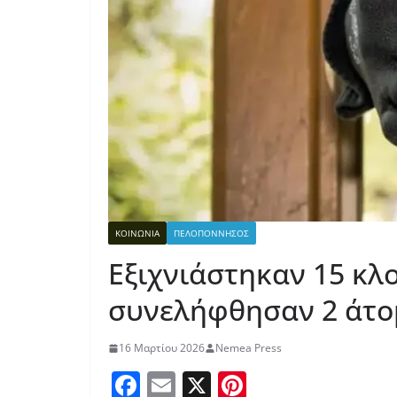
ΚΟΙΝΩΝΙΑ
ΠΕΛΟΠΟΝΝΗΣΟΣ
Εξιχνιάστηκαν 15 κλ
συνελήφθησαν 2 άτο
16 Μαρτίου 2026
Nemea Press
F
E
X
Pi