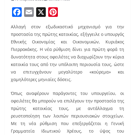
F
E
X
Pi
a
m
nt
Αλλαγή στον εξωδικαστικό μηχανισμό για την
c
ai
er
προστασία της πρώτης κατοικίας, εξήγγειλε ο υπουργός
e
l
e
Εθνικής Οικονομίας και Οικονομικών, Κυριάκος
b
st
Πιερρακάκης. Η νέα ρύθμιση δίνει για πρώτη φορά τη
o
δυνατότητα στους οφειλέτες να διαχωρίζουν την κύρια
κατοικία τους από την υπόλοιπη περιουσία τους, ώστε
o
να επιτυγχάνουν μεγαλύτερο «κούρεμα» και
k
χαμηλότερες μηνιαίες δόσεις.
Όπως αναφέρουν παράγοντες του υπουργείου, οι
οφειλέτες θα μπορούν να επιλέγουν την προστασία της
πρώτης κατοικίας τους, με αντάλλαγμα τη
ρευστοποίηση των λοιπών περιουσιακών στοιχείων.
Με τη νέα ρύθμιση που επεξεργάζεται η Γενική
Γραμματεία Ιδιωτικού Χρέους, το ύψος του