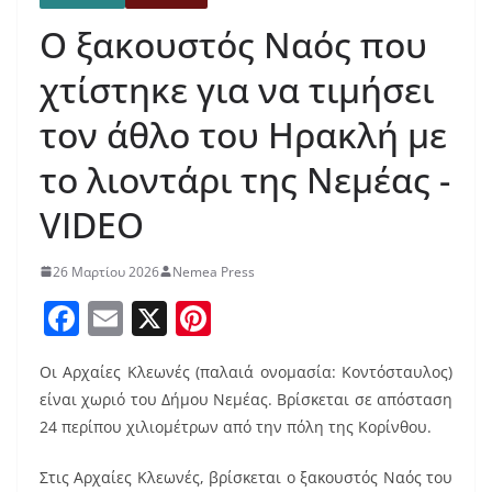
Ο ξακουστός Ναός που
χτίστηκε για να τιμήσει
τον άθλο του Ηρακλή με
το λιοντάρι της Νεμέας -
VIDEO
26 Μαρτίου 2026
Nemea Press
F
E
X
Pi
a
m
nt
Οι Αρχαίες Κλεωνές (παλαιά ονομασία: Κοντόσταυλος)
c
ai
er
είναι χωριό του Δήμου Νεμέας. Βρίσκεται σε απόσταση
e
l
e
24 περίπου χιλιομέτρων από την πόλη της Κορίνθου.
b
st
Στις Αρχαίες Κλεωνές, βρίσκεται ο ξακουστός Ναός του