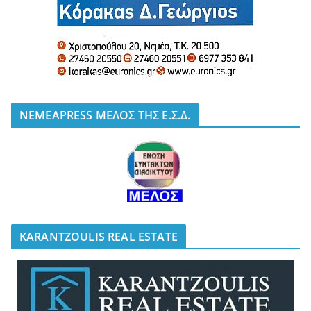
NEMEAPRESS ΜΕΛΟΣ ΤΗΣ Ε.Σ.Δ.
KARANTZOULIS REAL ESTATE