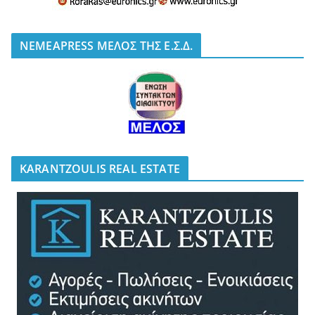
NEMEAPRESS ΜΕΛΟΣ ΤΗΣ Ε.Σ.Δ.
KARANTZOULIS REAL ESTATE