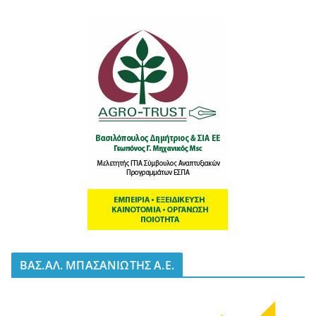
BΑΣ.ΑΛ. ΜΠΑΣΑΝΙΩΤΗΣ Α.Ε.