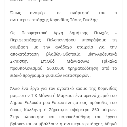
o
o
Όπως αναφέρει σε ανάρτησή του ο
k
αντιπεριφερειάρχης Κορινθίας Τάσος Γκιολής:
Ως Περιφερειακή Αρχή Δημήτρης Πτωχός –
Περιφερειάρχης Πελοποννήσου υπογράψαμε τη
σύμβαση με την ανάδοχο εταιρεία για την
αποκατάσταση βλαβών(Οδοποιία 3km-Αρδευτικά
2km)στην Επ.Οδό Μάννα-Άνω Τρίκαλα
προϋπολογισμού: 500.000€ Χρηματοδότηση από το
ειδικό πρόγραμμα φυσικών καταστροφών.
Άλλο ένα έργο για τον αγροτικό κόσμο της Κορινθίας
μας…στην Τ.Κ Μάννα ή Μάρκασι ένα ορεινό χωριό του
Δήμου Ξυλοκάστρου-Ευρωστίνης,στους πρόποδες του
όρους Κυλλήνη ή Ζήρεια,σε υψόμετρο 860 μέτρων.
Στην υλοποίηση και παρακολούθηση του έργου
βρίσκονται συμβάλλουν η αντιπεριφερειάρχης Αθηνά