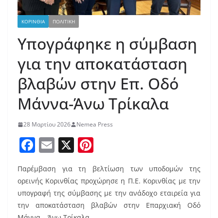
ΚΟΡΙΝΘΙΑ
ΠΟΛΙΤΙΚΗ
Υπογράφηκε η σύμβαση
για την αποκατάσταση
βλαβών στην Επ. Οδό
Μάννα-Άνω Τρίκαλα
28 Μαρτίου 2026
Nemea Press
F
E
X
Pi
a
m
nt
Παρέμβαση για τη βελτίωση των υποδομών της
c
ai
er
ορεινής Κορινθίας προχώρησε η Π.Ε. Κορινθίας με την
e
l
e
υπογραφή της σύμβασης με την ανάδοχο εταιρεία για
b
st
την αποκατάσταση βλαβών στην Επαρχιακή Οδό
Μάννα – Άνω Τρίκαλα.