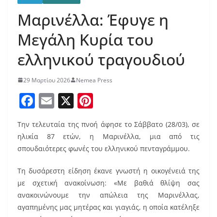
Μαρινέλλα: Έφυγε η
Μεγάλη Κυρία του
ελληνικού τραγουδιού
29 Μαρτίου 2026
Nemea Press
F
E
X
Pi
a
m
nt
Την τελευταία της πνοή άφησε το Σάββατο (28/03), σε
c
ai
er
ηλικία 87 ετών, η Μαρινέλλα, μια από τις
e
l
e
σπουδαιότερες φωνές του ελληνικού πενταγράμμου.
b
st
Τη δυσάρεστη είδηση έκανε γνωστή η οικογένειά της
o
με σχετική ανακοίνωση: «Με βαθιά θλίψη σας
o
ανακοινώνουμε την απώλεια της Μαρινέλλας,
k
αγαπημένης μας μητέρας και γιαγιάς, η οποία κατέληξε