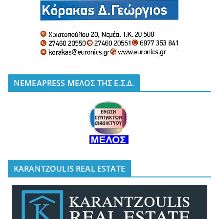
NEMEAPRESS ΜΕΛΟΣ ΤΗΣ Ε.Σ.Δ.
KARANTZOULIS REAL ESTATE