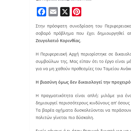
F
E
X
Pi
a
m
nt
Στην πρόσφατη συνεδρίαση του Περιφερειακ
c
ai
er
σοβαρό πρόβλημα που έχει δημιουργηθεί 
e
l
e
Ζευγολατιό Κορινθίας
.
b
st
Η Περιφερειακή Αρχή περιορίστηκε σε δικαιολ
o
συμβούλων της. Μας είπαν ότι το έργο είναι μέ
o
για να μη χαθούν προθεσμίες του Ταμείου Ανά
k
Η βιασύνη όμως δεν δικαιολογεί την προχειρό
Η πραγματικότητα είναι απλή: μιλάμε για έν
δημιουργεί περισσότερους κινδύνους απ’ όσους 
Τα βαρέα οχήματα δυσκολεύονται να περάσουν,
πολιτών γίνεται πιο δύσκολη.
Εμείς κάναμε ό,τι ήταν θεσμικά δυνατό για να