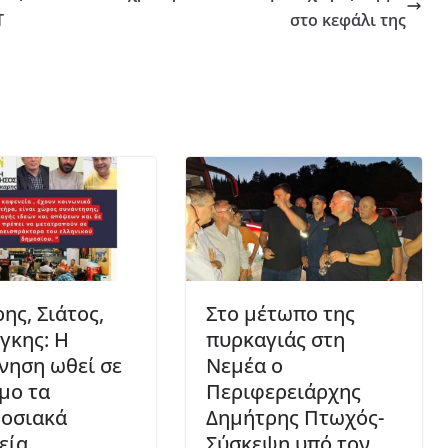
T
στο κεφάλι της
ης, Σιάτος,
Στο μέτωπο της
γκης: Η
πυρκαγιάς στη
νηση ωθεί σε
Νεμέα ο
μο τα
Περιφερειάρχης
οσιακά
Δημήτρης Πτωχός-
εία
Σύσκεψη υπό τον