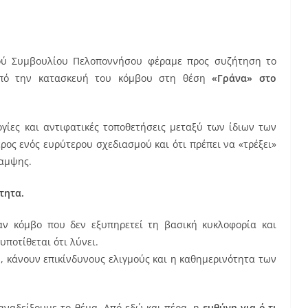
ού Συμβουλίου Πελοποννήσου φέραμε προς συζήτηση το
από την κατασκευή του κόμβου στη θέση
«Γράνα» στο
ογίες και αντιφατικές τοποθετήσεις μεταξύ των ίδιων των
ρος ενός ευρύτερου σχεδιασμού και ότι πρέπει να «τρέξει»
καμψης.
τητα.
αν κόμβο που δεν εξυπηρετεί τη βασική κυκλοφορία και
υποτίθεται ότι λύνει.
 κάνουν επικίνδυνους ελιγμούς και η καθημερινότητα των
 αναδείξουμε το θέμα. Από εδώ και πέρα, η
ευθύνη για ό,τι