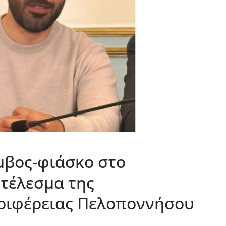
όμβος-φιάσκο στο
οτέλεσμα της
εριφέρειας Πελοποννήσου