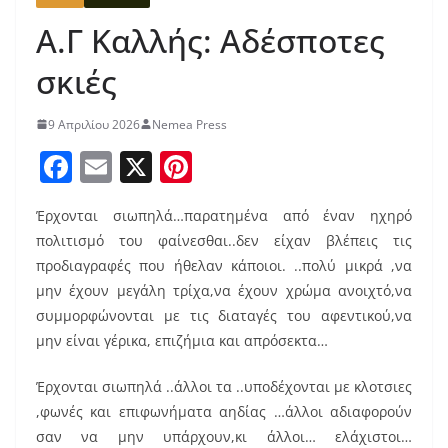
Α.Γ Καλλής: Αδέσποτες
σκιές
9 Απριλίου 2026
Nemea Press
F
E
X
Pi
a
m
nt
Έρχονται σιωπηλά…παρατημένα από έναν ηχηρό
c
ai
er
πολιτισμό του φαίνεσθαι..δεν είχαν βλέπεις τις
e
l
e
προδιαγραφές που ήθελαν κάποιοι. ..πολύ μικρά ,να
b
st
μην έχουν μεγάλη τρίχα,να έχουν χρώμα ανοιχτό,να
o
συμμορφώνονται με τις διαταγές του αφεντικού,να
μην είναι γέρικα, επιζήμια και απρόσεκτα…
o
k
Έρχονται σιωπηλά ..άλλοι τα ..υποδέχονται με κλοτσιες
,φωνές και επιφωνήματα αηδίας …άλλοι αδιαφορούν
σαν να μην υπάρχουν,κι άλλοι… ελάχιστοι…