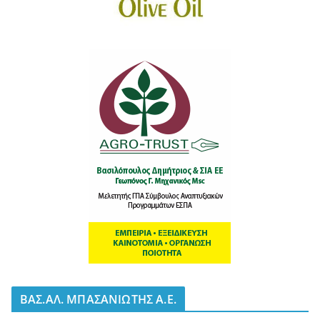
BΑΣ.ΑΛ. ΜΠΑΣΑΝΙΩΤΗΣ Α.Ε.