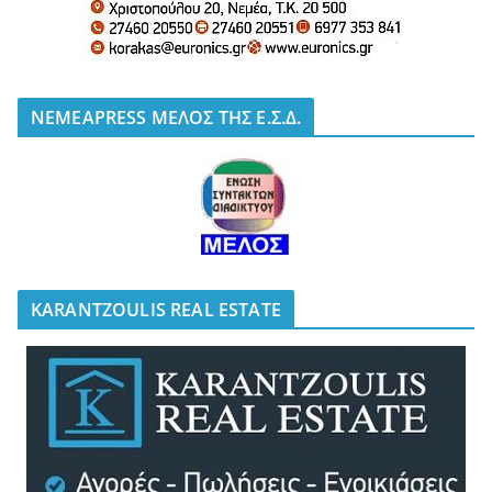
NEMEAPRESS ΜΕΛΟΣ ΤΗΣ Ε.Σ.Δ.
KARANTZOULIS REAL ESTATE