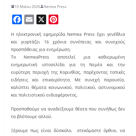
10 Μαΐου 2026
Nemea Press
F
E
X
Pi
a
m
nt
Η ηλεκτρονική εφημερίδα Nemea Press έχει γενέθλια
c
ai
er
και γιορτάζει 16 χρόνια συνέπειας και συνεχούς
e
l
e
προσπάθειας για ενημέρωση.
b
st
Το NemeaPress αποτελεί μια καθιερωμένη
o
ενημερωτική ιστοσελίδα για τη Νεμέα και την
ευρύτερη περιοχή της Κορινθίας, παρέχοντας τοπικές
o
ειδήσεις και επικαιρότητα. Με συνεχή παρουσία,
k
καλύπτει θέματα κοινωνικού, πολιτικού, αστυνομικού
και πολιτιστικού ενδιαφέροντος.
Προσπαθούμε να αναδείξουμε θέατα που συνήθως δεν
τα βλέπουμε αλλού.
Ξέρουμε πως είναι δύσκολο, στεκόμαστε όρθιοι, να