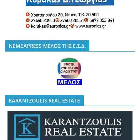
NEMEAPRESS ΜΕΛΟΣ ΤΗΣ Ε.Σ.Δ.
KARANTZOULIS REAL ESTATE