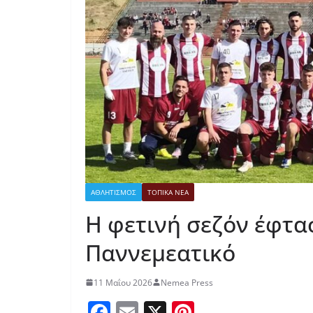
ΑΘΛΗΤΙΣΜΟΣ
ΤΟΠΙΚΑ ΝΕΑ
Η φετινή σεζόν έφτασ
Παννεμεατικό
11 Μαΐου 2026
Nemea Press
F
E
X
Pi