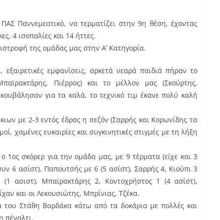
 ΠΑΣ Παννεμεατικό, να τερματίζει στην 9η θέση, έχοντας
ς, 4 ισοπαλίες και 14 ήττες.
ιστροφή της ομάδας μας στην Α’ Κατηγορία.
 εξαιρετικές εμφανίσεις, αρκετά νεαρά παιδιά πήραν το
Μπαϊρακτάρης, Πιέρρος) και το μέλλον μας (Σκούρτης,
…κουβάλησαν για τα καλά, το τεχνικό τιμ έκανε πολύ καλή
κιων με 2-3 εντός έδρας η σεζόν (Σαρρής και Κορωνίδης τα
οί, χαμένες ευκαιρίες και συγκινητικές στιγμές με τη λήξη
 1ος σκόρερ για την ομάδα μας, με 9 τέρματα (είχε και 3
υν 6 ασίστ), Παπουτσής με 6 (5 ασίστ), Σαρρής 4, Κιούπι 3
2 (1 ασιστ), Μπαϊρακτάρης 2, Κοντοχρήστος 1 (4 ασίστ),
ίχαν και οι Λεκουσιώτης, Μπρίνιας, Τζέκα.
ία του Στάθη Βαρδάκα κάτω από τα δοκάρια με πολλές και
η πέναλτι.