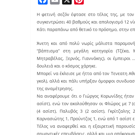
a
m
nt
Η φετινή σεζόν έφτασε στο τέλος της, με τον
c
ai
er
συγκεντρώσει 40 βαθμούς και απολογισμό 12 νίκε
e
l
e
Κάτι παραπάνω από θετικό το πρόσημο, στην επ
b
st
Άνετη και από πολύ νωρίς μάλιστα παραμονή,
o
“βάπτισμα” στη μεγάλη κατηγορία (Τζέκα, 
o
Μητραβέλας, Ξερνός, Γιαννάκης), οι έμπειροι 
k
δουλειά και ο κόσμος χάρηκε.
Μπορεί να έκλεισε με ήττα από τον Τενεατη Αθι
γκολ), αλλά και πάλι υπήρξαν όμορφοι συνδυασμ
της αναμέτρησης.
Να αναφέρουμε ότι ο Γιώργος Κορωνίδης ήταν ο
ασίστ), ενώ τον ακολούθησαν οι Φλώρος με 7 (σ
(4 ασίστ), Παλυβός 3 (2 ασίστ), Γκρίτζαλης 
Καρνασιώτης 1, Προύντζος 1, ενώ από 1 ασίστ ε
Τέλος να αναφερθεί και η εξαιρετική παρουσ
σημαντικές επεμβάσεις, αλλά και μια απόκρουσ