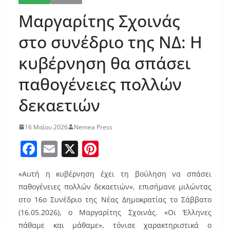
Μαργαρίτης Σχοινάς
στο συνέδριο της ΝΔ: Η
κυβέρνηση θα σπάσει
παθογένειες πολλών
δεκαετιών
16 Μαΐου 2026
Nemea Press
F
E
X
Pi
a
m
nt
«Αυτή η κυβέρνηση έχει τη βούληση να σπάσει
c
ai
er
παθογένειες πολλών δεκαετιών», επισήμανε μιλώντας
e
l
e
στο 16ο Συνέδριο της Νέας Δημοκρατίας το Σάββατο
b
st
(16.05.2026), ο Μαργαρίτης Σχοινάς. «Οι Έλληνες
πάθαμε και μάθαμε», τόνισε χαρακτηριστικά ο