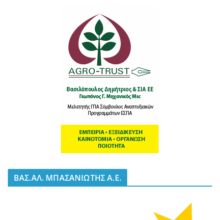
BΑΣ.ΑΛ. ΜΠΑΣΑΝΙΩΤΗΣ Α.Ε.