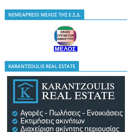
NEMEAPRESS ΜΕΛΟΣ ΤΗΣ Ε.Σ.Δ.
KARANTZOULIS REAL ESTATE