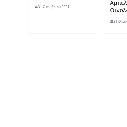
Αμπελ
31 Οκτωβρίου 2021
Οινολ
31 Οκτω