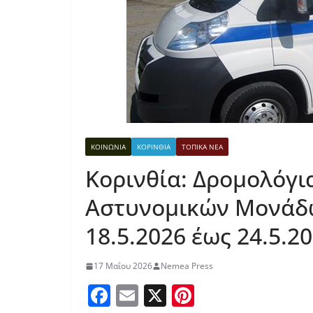
ΚΟΙΝΩΝΙΑ
ΚΟΡΙΝΘΙΑ
ΤΟΠΙΚΑ ΝΕΑ
Κορινθία: Δρομολόγι
Αστυνομικών Μονάδω
18.5.2026 έως 24.5.2
17 Μαΐου 2026
Nemea Press
F
E
X
Pi