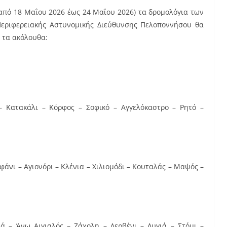
(από 18 Μαΐου 2026 έως 24 Μαΐου 2026) τα δρομολόγια των
εριφερειακής Αστυνομικής Διεύθυνσης Πελοποννήσου θα
, τα ακόλουθα:
 Κατακάλι – Κόρφος – Σοφικό – Αγγελόκαστρο – Ρητό –
φάνι – Αγιονόρι – Κλένια – Χιλιομόδι – Κουταλάς – Μαψός –
 – Άνω Αιγιαλός – Ζάχολη – Δερβένι – Λυγιά – Στόμι –