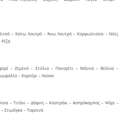
Πιτσά – Κάτω Λουτρό – Άνω Λουτρό – Κορφιώτισσα – Νέες
 Ρίζα
αρί – Ζεμενό – Στύλια – Παναρίτι – Μάννα – Βελίνα –
τυμφαλία – Καρτέρι – Λαύκα
ούσα – Τιτάνι – Δάφνη – Καστράκι – Ασπρόκαμπος – Ψάρι –
 – Στιμάγκα – Ταρσινά