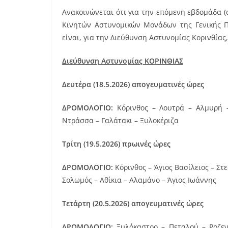
a
m
nt
Ανακοινώνεται ότι για την επόμενη εβδομάδα 
c
ai
er
Κινητών Αστυνομικών Μονάδων της Γενικής Π
e
l
e
είναι, για την Διεύθυνση Αστυνομίας Κορινθίας
b
st
Διεύθυνση Αστυνομίας ΚΟΡΙΝΘΙΑΣ
o
o
Δευτέρα (18.5.2026) απογευματινές ώρες
k
ΔΡΟΜΟΛΟΓΙΟ:
Κόρινθος – Λουτρά – Αλμυρή –
Ντράσσα – Γαλάτακι – Ξυλοκέριζα
Τρίτη (19.5.2026) πρωινές ώρες
ΔΡΟΜΟΛΟΓΙΟ:
Κόρινθος – Άγιος Βασίλειος – Στε
Σολωμός – Αθίκια – Αλαμάνο – Άγιος Ιωάννης
Τετάρτη (20.5.2026)
απογευματινές ώρες
ΔΡΟΜΟΛΟΓΙΟ:
Ξυλόκαστρο – Πεταλού – Ροζενά