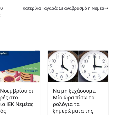
ου
Κατερίνα Ταγαρά: Σε αναβρασμό η Νεμέα
!
 Νοεμβρίου οι
Να μη ξεχάσουμε.
φές στο
Μία ώρα πίσω τα
ιο ΙΕΚ Νεμέας
ρολόγια τα
κός
ξημερώματα της