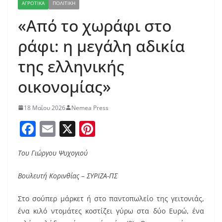
ΑΓΡΟΤΙΚΑ
ΠΟΛΙΤΙΚΗ
«Από το χωράφι στο
ράφι: η μεγάλη αδικία
της ελληνικής
οικονομίας»
18 Μαΐου 2026
Nemea Press
F
E
X
Pi
a
m
nt
Του Γιώργου Ψυχογιού
c
ai
er
e
l
e
Βουλευτή Κορινθίας – ΣΥΡΙΖΑ-ΠΣ
b
st
Στο σούπερ μάρκετ ή στο παντοπωλείο της γειτονιάς,
o
ένα κιλό ντομάτες κοστίζει γύρω στα δύο Ευρώ, ένα