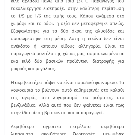
o
κιλό αχλάδια πάνω από τρία (3). Ο παραγωγός που
k
τακαλλιέργησε εισέπραξε, στην καλύτερη περίπτωση
το 1/5 με 1/6 της τιμής τους. Κάπου ανάμεσα στο
χωράφι και το ράφι, η αξία δεν μεταφέρθηκε απλώς.
Εξαφανίστηκε για τα δύο άκρα της αλυσίδας και
συσσωρεύτηκε στη μέση. Αυτή η εικόνα δεν είναι
ανέκδοτο ή κάποιου είδους αλληγορία. Είναι το
παραγωγικό μοντέλο της χώρας μας, συμπυκνωμένο σε
ένα κιλό δύο βασικών προϊόντων διατροφής για
μικρούς και μεγάλους.
Η ακρίβεια έχει πάψει να είναι παροδικό φαινόμενο. Τα
νοικοκυριά το βιώνουν αυτό καθημερινά: στο καλάθι
της αγοράς, στο λογαριασμό του ρεύματος, στο
βενζινάδικο. Αλλά αυτό που δεν φαίνεται είναι πως
στην ίδια πίεση βρίσκονται και οι παραγωγοί.
Ακριβότερο αγροτικό πετρέλαιο, ακριβότερα
λιπάσματα, ακριβότερες ζωοτροφές, μειωμένες