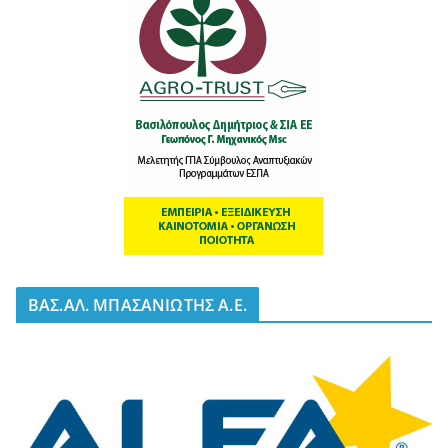
BΑΣ.ΑΛ. ΜΠΑΣΑΝΙΩΤΗΣ Α.Ε.