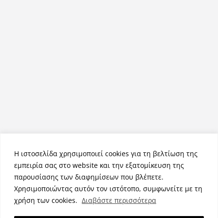
Η ιστοσελίδα χρησιμοποιεί cookies για τη βελτίωση της
εμπειρία σας στο website και την εξατομίκευση της
παρουσίασης των διαφημίσεων που βλέπετε.
Χρησιμοποιώντας αυτόν τον ιστότοπο, συμφωνείτε με τη
Πνευματικά Δικαιώματα © 2026
NemeaPress
. Τα πνευματικά
χρήση των cookies.
Διαβάστε περισσότερα
δικαιώματα προστατεύονται.
Θέμα:
ColorMag
από ThemeGrill. Κατασκευασμένο με